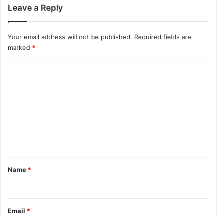
Leave a Reply
Your email address will not be published.
Required fields are
marked
*
C
o
m
m
e
n
t
*
Name
*
Email
*