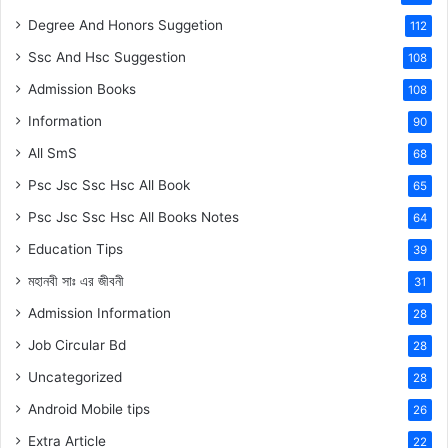
Degree And Honors Suggetion
112
Ssc And Hsc Suggestion
108
Admission Books
108
Information
90
All SmS
68
Psc Jsc Ssc Hsc All Book
65
Psc Jsc Ssc Hsc All Books Notes
64
Education Tips
39
মহানবী
সাঃ
এর জীবনী
31
Admission Information
28
Job Circular Bd
28
Uncategorized
28
Android Mobile tips
26
Extra Article
22