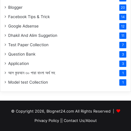
Blogger
20
Facebook Tips & Trick
14
Google Adsense
12
Dhakil And Alim Suggetion
11
Test Paper Collection
7
Question Bank
3
Application
3
আল কুরআন ৩০ পারা বাংলা অর্থ সহ
1
Model test Collection
1
© Copyright 2026, Blognet24.com All Rights Reserved |
Privacy Policy
||
Contact Us/About