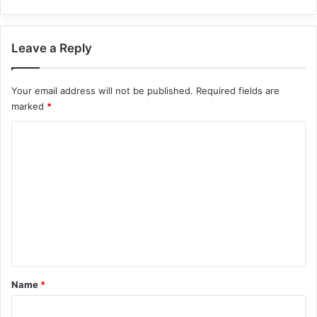
Leave a Reply
Your email address will not be published.
Required fields are
marked
*
C
o
m
m
e
n
t
*
Name
*