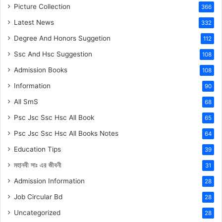
Picture Collection
366
Latest News
332
Degree And Honors Suggetion
112
Ssc And Hsc Suggestion
108
Admission Books
108
Information
90
All SmS
68
Psc Jsc Ssc Hsc All Book
65
Psc Jsc Ssc Hsc All Books Notes
64
Education Tips
39
মহানবী
সাঃ
এর জীবনী
31
Admission Information
28
Job Circular Bd
28
Uncategorized
28