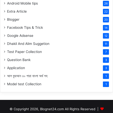
Android Mobile tips
26
Extra Article
22
Blogger
20
Facebook Tips & Trick
14
Google Adsense
12
Dhakil And Alim Suggetion
11
Test Paper Collection
7
Question Bank
3
Application
3
আল কুরআন ৩০ পারা বাংলা অর্থ সহ
1
Model test Collection
1
© Copyright 2026, Blognet24.com All Rights Reserved |