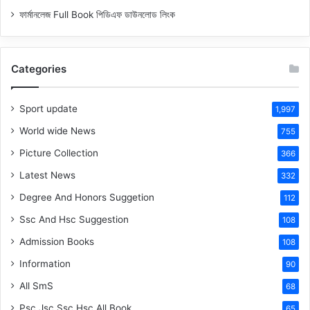
ফার্মানলেজ Full Book পিডিএফ ডাউনলোড লিংক
Categories
Sport update
1,997
World wide News
755
Picture Collection
366
Latest News
332
Degree And Honors Suggetion
112
Ssc And Hsc Suggestion
108
Admission Books
108
Information
90
All SmS
68
Psc Jsc Ssc Hsc All Book
65