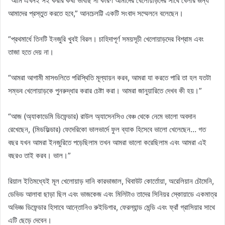
“আমি এখনই সই করার কথা ভাবছি না কারণ আমাদের খেলোয়াড়দের সাথে খেলার জন্য
আমাদের প্রস্তুত করতে হবে,” আনচেলট্টি একটি সংবাদ সম্মেলনে বলেছেন।
“প্রথমার্ধে তিনটি ইনজুরি খুবই বিরল। চাহিদাপূর্ণ সময়সূচী খেলোয়াড়দের বিশ্রাম এবং
তাজা হতে দেয় না।
“আমরা আগামী মাসগুলিতে পরিস্থিতি মূল্যায়ন করব, আমরা যা করতে পারি তা হল যতটা
সম্ভব খেলোয়াড়কে পুনরুদ্ধার করার চেষ্টা করা। আমরা জানুয়ারিতে দেখব কী হয়।”
“আজ (অ্যাকাডেমি ডিফেন্ডার) রাউল অ্যাসেনসিও বেঞ্চ থেকে নেমে ভালো অবদান
রেখেছেন, (মিডফিল্ডার) ফেদেরিকো ভালভার্দে ফুল ব্যাক হিসেবে ভালো খেলেছেন… গত
বছর যখন আমরা ইনজুরিতে পড়েছিলাম তখন আমরা ভালো করেছিলাম এবং আমরা এই
বছরও তাই করব। ভাল।”
রিয়াল ইতিমধ্যেই মূল খেলোয়াড় দানি কারভাজাল, থিবাউট কোর্তোয়া, অরেলিয়ান চৌমেনি,
ডেভিড আলাবা ছাড়া ছিল এবং ভাজকেজ এবং মিলিটাও তাদের সিনিয়র স্কোয়াডে একমাত্র
অভিজ্ঞ ডিফেন্ডার হিসাবে আন্তোনিও রুইডিগার, ফেরল্যান্ড মেন্ডি এবং ফ্রাঁ গ্রাসিয়ার সাথে
এটি ছেড়ে দেবেন।