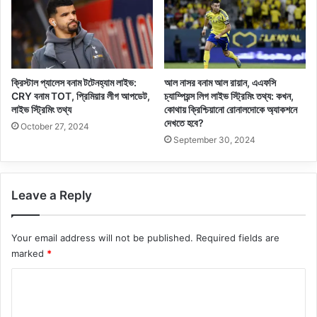
ক্রিস্টাল প্যালেস বনাম টটেনহ্যাম লাইভ:
আল নাসর বনাম আল রায়ান, এএফসি
CRY বনাম TOT, প্রিমিয়ার লীগ আপডেট,
চ্যাম্পিয়ন্স লিগ লাইভ স্ট্রিমিং তথ্য: কখন,
লাইভ স্ট্রিমিং তথ্য
কোথায় ক্রিশ্চিয়ানো রোনালদোকে অ্যাকশনে
দেখতে হবে?
October 27, 2024
September 30, 2024
Leave a Reply
Your email address will not be published.
Required fields are
marked
*
C
o