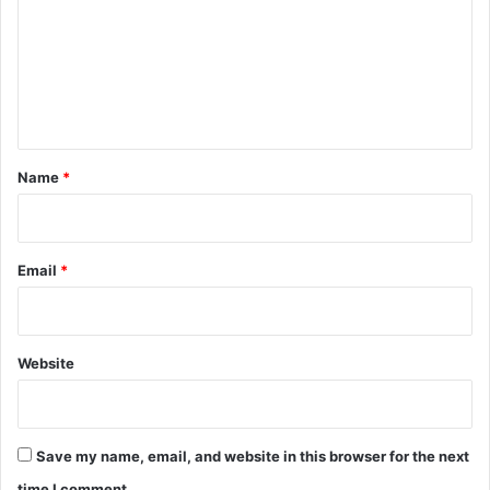
m
m
e
n
t
*
Name
*
Email
*
Website
Save my name, email, and website in this browser for the next
time I comment.