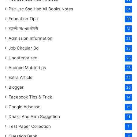
Psc Jsc Ssc Hsc All Books Notes
64
Education Tips
39
মহানবী
সাঃ
এর জীবনী
31
Admission Information
28
Job Circular Bd
28
Uncategorized
28
Android Mobile tips
26
Extra Article
22
Blogger
20
Facebook Tips & Trick
14
Google Adsense
12
Dhakil And Alim Suggetion
11
Test Paper Collection
7
Question Bank
3