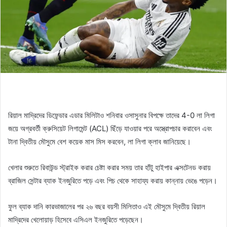
রিয়াল মাদ্রিদের ডিফেন্ডার এডার মিলিটাও শনিবার ওসাসুনার বিপক্ষে তাদের 4-0 লা লিগা
জয়ে অগ্রবর্তী ক্রুসিয়েট লিগামেন্ট (ACL) ছিঁড়ে যাওয়ার পরে অস্ত্রোপচার করাবেন এবং
টানা দ্বিতীয় মৌসুমে বেশ কয়েক মাস মিস করবেন, লা লিগা ক্লাব জানিয়েছে।
খেলার শুরুতে রিবাউন্ড স্ট্রাইক করার চেষ্টা করার সময় তার হাঁটু হাইপার এক্সটেনড করায়
ব্রাজিল সেন্টার ব্যাক ইনজুরিতে পড়ে এবং পিচ থেকে সাহায্য করায় কান্নায় ভেঙে পড়েন।
ফুল ব্যাক দানি কারভাজালের পর ২৬ বছর বয়সী মিলিতাও এই মৌসুমে দ্বিতীয় রিয়াল
মাদ্রিদের খেলোয়াড় হিসেবে এসিএল ইনজুরিতে পড়েছেন।