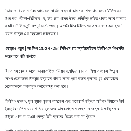
“আজকে রিয়াল মাদ্রিদ মেডিকেল সার্ভিসেস দ্বারা আমাদের খেলোয়াড় এডার মিলিতাওর
উপর করা পরীক্ষা-নিরীক্ষার পর, তার ডান পায়ের উভয় মেনিস্কি জড়িত থাকার সাথে সামনের
ক্রুসিয়েট লিগামেন্ট সম্পূর্ণ ফেটে গেছে। আগামী দিনে মিলিতাওর অস্ত্রোপচার করা হবে,”
রিয়াল মাদ্রিদ এক বিবৃতিতে জানিয়েছে।
এছাড়াও পড়ুন | লা লিগা 2024-25: সিমিওন চায় অ্যাটলেটিকো ইউসিএলে পিএসজি
জয়ের পরে গতি বাড়াতে
রিয়াল ম্যানেজার কার্লো আনচেলত্তি শনিবার বলেছিলেন যে লা লিগা এবং চ্যাম্পিয়ন্স
লিগের হোল্ডারদের ইনজুরি অব্যাহত থাকায় তাকে পূরণ করতে ক্লাবের যুব একাডেমির
খেলোয়াড়দের অবলম্বন করতে বাধ্য করা হবে।
মিলিটাও ছাড়াও, ফুল ব্যাক লুকাস ভাজকেস এবং ফরোয়ার্ড রদ্রিগো শনিবার রিয়ালের দীর্ঘ
ইনজুরির তালিকায় যোগ দিয়েছেন এবং আনচেলত্তি বলেছেন যে জানুয়ারিতে ট্রান্সফার
উইন্ডো খোলা না হওয়া পর্যন্ত তিনি ক্লাবের ভিতরে সমাধান খুঁজবেন।