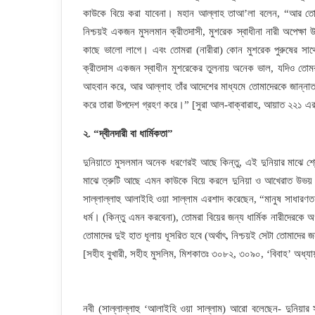
কাউকে বিয়ে করা যাবেনা। মহান আল্লাহ তাআ’লা বলেন, “আর তোমরা
নিশ্চয়ই একজন মুসলমান ক্রীতদাসী, মুশরেক স্বাধীনা নারী অপেক্ষা উ
কাছে ভালো লাগে। এবং তোমরা (নারীরা) কোন মুশরেক পুরুষের সাথ
ক্রীতদাস একজন স্বাধীন মুশরেকের তুলনায় অনেক ভাল, যদিও তোমর
আহবান করে, আর আল্লাহ তাঁর আদেশের মাধ্যমে তোমাদেরকে জান্নাত 
করে তারা উপদেশ গ্রহণ করে।” [সুরা আল-বাক্বারাহ, আয়াত ২২১ এর 
২. “দ্বীনদারী বা ধার্মিকতা”
দুনিয়াতে মুসলমান অনেক ধরণেরই আছে কিন্তু, এই দুনিয়ার মাঝে শ্রেষ্
মাঝে ত্রুটি আছে এমন কাউকে বিয়ে করলে দুনিয়া ও আখেরাত উভয় 
সাল্লাল্লাহু আলাইহি ওয়া সাল্লাম এরশাদ করেছেন, “মানুষ সাধারণত না
ধর্ম। (কিন্তু এমন করবেনা), তোমরা বিয়ের জন্য ধার্মিক নারীদেরকে 
তোমাদের দুই হাত ধূলায় ধূসরিত হবে (অর্থাৎ, নিশ্চয়ই সেটা তোমাদে
[সহীহ বুখারী, সহীহ মুসলিম, মিশকাতঃ ৩০৮২, ৩০৯০, ‘বিবাহ’ অধ্যা
নবী (সাল্লাল্লাহু ‘আলাইহি ওয়া সাল্লাম) আরো বলেছেন- দুনিয়ার 