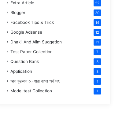
Extra Article
22
Blogger
20
Facebook Tips & Trick
14
Google Adsense
12
Dhakil And Alim Suggetion
11
Test Paper Collection
7
Question Bank
3
Application
3
আল কুরআন ৩০ পারা বাংলা অর্থ সহ
1
Model test Collection
1