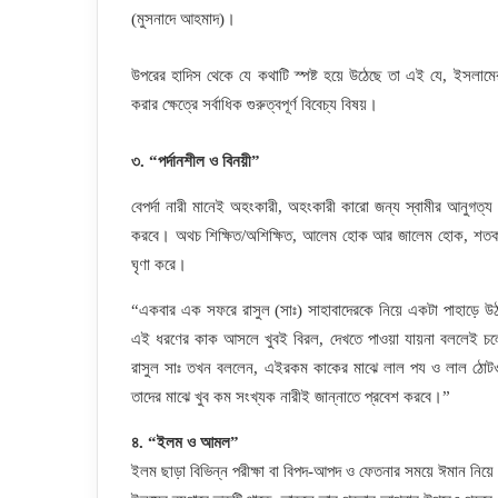
(মুসনাদে আহমাদ)।
উপরের হাদিস থেকে যে কথাটি স্পষ্ট হয়ে উঠেছে তা এই যে, ইসলামের দ
করার ক্ষেত্রে সর্বাধিক গুরুত্বপূর্ণ বিবেচ্য বিষয়।
৩. “পর্দানশীল ও বিনয়ী”
বেপর্দা নারী মানেই অহংকারী, অহংকারী কারো জন্য স্বামীর আনুগত্য
করবে। অথচ শিক্ষিত/অশিক্ষিত, আলেম হোক আর জালেম হোক, শতকরা ১০
ঘৃণা করে।
“একবার এক সফরে রাসুল (সাঃ) সাহাবাদেরকে নিয়ে একটা পাহাড়ে
এই ধরণের কাক আসলে খুবই বিরল, দেখতে পাওয়া যায়না বললেই চল
রাসুল সাঃ তখন বললেন, এইরকম কাকের মাঝে লাল পয ও লাল ঠোটওয়া
তাদের মাঝে খুব কম সংখ্যক নারীই জান্নাতে প্রবেশ করবে।”
৪. “ইলম ও আমল”
ইলম ছাড়া বিভিন্ন পরীক্ষা বা বিপদ-আপদ ও ফেতনার সময়ে ঈমান নিয়ে ট