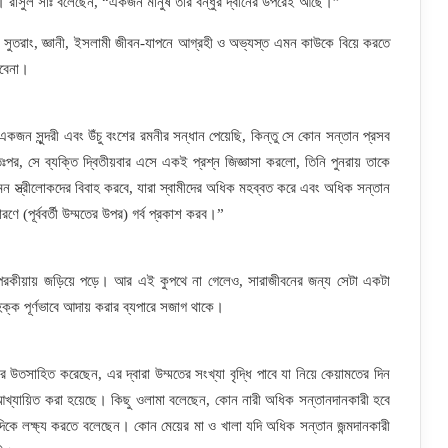
ে। রাসুল সাঃ বলেছেন, “একজন মানুষ তার বন্ধুর দ্বীনের উপরেই আছে।”
থা। সুতরাং, জ্ঞানী, ইসলামী জীবন-যাপনে আগ্রহী ও অভ্যস্ত এমন কাউকে বিয়ে করতে
়াবেনা।
জন সুন্দরী এবং উঁচু বংশের রমনীর সন্ধান পেয়েছি, কিন্তু সে কোন সন্তান প্রসব
র, সে ব্যক্তি দ্বিতীয়বার এসে একই প্রশ্ন জিজ্ঞাসা করলো, তিনি পুনরায় তাকে
ন স্ত্রীলোকদের বিবাহ করবে, যারা স্বামীদের অধিক মহব্বত করে এবং অধিক সন্তান
ে (পূর্ববর্তী উম্মতের উপর) গর্ব প্রকাশ করব।”
ই পরকীয়ায় জড়িয়ে পড়ে। আর এই কুপথে না গেলেও, সারাজীবনের জন্য সেটা একটা
ক্ক পূর্ণভাবে আদায় করার ব্যপারে সজাগ থাকে।
র উতসাহিত করেছেন, এর দ্বারা উম্মতের সংখ্যা বৃদ্ধি পাবে যা নিয়ে কেয়ামতের দিন
ে আখ্যায়িত করা হয়েছে। কিছু ওলামা বলেছেন, কোন নারী অধিক সন্তানদানকারী হবে
দিকে লক্ষ্য করতে বলেছেন। কোন মেয়ের মা ও খালা যদি অধিক সন্তান জন্মদানকারী