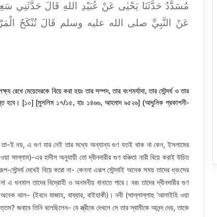
مُسَدَّدٌ حَدَّثَنَا يَحْيٰى عَنْ عُبَيْدِ اللهِ قَالَ حَدَّثَنِي سَع
عَنْ النَّبِيِّ صلى الله عليه وسلم قَالَ تُنْكَحُ الْمَرْأَةُ لأرْ
্ষ্য রেখে মেয়েদেরকে বিয়ে করা হয়ঃ তার সম্পদ, তার বংশমর্যাদা, তার সৌন্দর্য ও তার
তিগ্রস্ত হবে। [১০] [মুসলিম ১৭/১৫, হাঃ ১৪৬৬, আহমাদ ৯৫২৬] (আধুনিক প্রকাশনী-
পূর্ণ তা-ই নয়, এ গুণ যার নেই তার মধ্যে অন্যান্য গুণ যতই থাক না কেন, ইসলামের
ওয়া সাল্লাম)-এর হাদীস অনুযায়ী তো দ্বীনদারীর গুণ বঞ্চিতা নারী বিয়ে করাই উচিত
ের রূপ-সৌন্দর্য দেখেই বিয়ে করো না- কেননা এরূপ সৌন্দর্যই অনেক সময় তাদের ধ্বংসের
া এ ধনমাল তাদের বিদ্রোহী ও অনমনীয় বানাতে পারে। বরং তাদের দ্বীনদারীর গুণ
ু অনেক ভাল- (ইবনে মাজাহ, বায্‌যার, বাইহাকী)। নবী (সাল্লাল্লাহু ‘আলাইহি ওয়া
ত্তম? জবাবে তিনি বলেছিলেন- যে স্ত্রীকে দেখলে সে তার স্বামীকে আনন্দ দেয়, তাকে