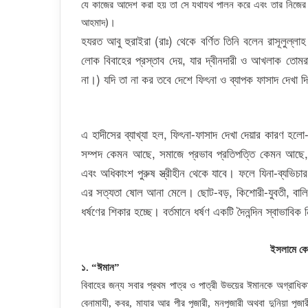
যে কাজের আদেশ করা হয় তা সে যথাযথ পালন করে এবং তার নিজের স্ব
আহমাদ)।
হযরত আবু হুরাইরা (রাঃ) থেকে বর্ণিত তিনি বলেন রাসূলুল্
লোক বিবাহের প্রস্তাব দেয়, যার দ্বীনদারী ও আখলাক তোমর
না।) যদি তা না কর তবে দেশে ফিৎনা ও ব্যাপক ফাসাদ দেখা 
এ হাদীসের ব্যাখ্যা হল, ফিৎনা-ফাসাদ দেখা দেয়ার কারণ হলো-
সম্পদ কেমন আছে, সমাজে প্রভাব প্রতিপত্তি কেমন আছে,
এবং অধিকাংশ পুরুষ স্ত্রীহীন থেকে যাবে। ফলে যিনা-ব্যভিচার
এর সত্যতা ষোল আনা মেলে। ছোট-বড়, কিশোরী-যুবতী, বালিগা
ধর্ষণের শিকার হচ্ছে। বর্তমানে ধর্ষণ একটি দৈনন্দিন স্বাভাব
ইসলামে কে
১. “ঈমান”
বিবাহের জন্য সবার প্রথম পাত্র ও পাত্রী উভয়ের ঈমানকে অগ্রাধি
বেনামাযী, কবর, মাযার আর পীর পূজারী, মনপূজারী অথবা দুনিয়া পূজার