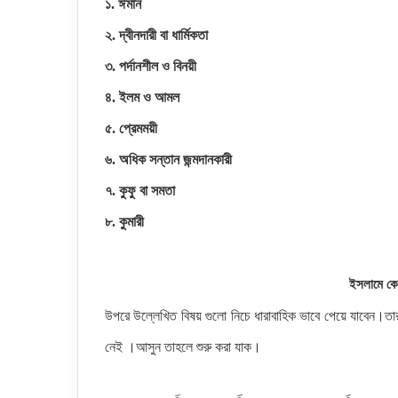
১. ঈমান
২. দ্বীনদারী বা ধার্মিকতা
৩. পর্দানশীল ও বিনয়ী
৪. ইলম ও আমল
৫. প্রেমময়ী
৬. অধিক সন্তান জন্মদানকারী
৭. কুফু বা সমতা
৮. কুমারী
ইসলামে কে
উপরে উল্লেখিত বিষয় গুলো নিচে ধারাবাহিক ভাবে পেয়ে যাবেন।
নেই
।আসুন তাহলে শুরু করা যাক।