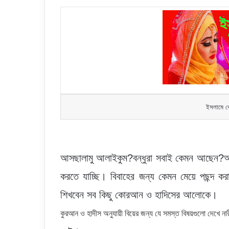
ইসলামে কে
আসছালামু আলাইকুম?বন্ধুরা সবাই কেমন আছেন?আপ
করতে যাচ্ছি। বিবাহের জন্য কেমন মেয়ে পছন্দ 
শিখবেন সব কিছু কোরআন ও হাদিসের আলোকে।
কুরআন ও হাদীস অনুযায়ী বিয়ের জন্য যে সমস্ত বিষয়গুলো দেখে নার