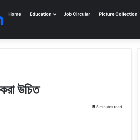
m
Home
Education
Job Circular
Picture Collection
 করা উচিত
8 minutes read