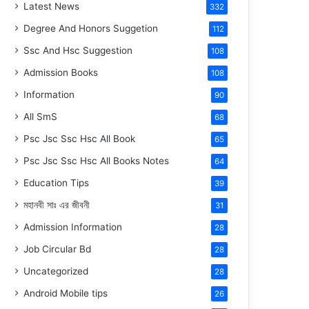
Latest News
332
Degree And Honors Suggetion
112
Ssc And Hsc Suggestion
108
Admission Books
108
Information
90
All SmS
68
Psc Jsc Ssc Hsc All Book
65
Psc Jsc Ssc Hsc All Books Notes
64
Education Tips
39
মহানবী
সাঃ
এর জীবনী
31
Admission Information
28
Job Circular Bd
28
Uncategorized
28
Android Mobile tips
26