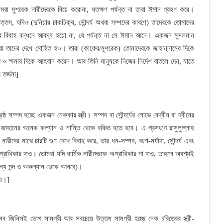
 মুশরেক নারীদেরকে বিয়ে করোনা, যতক্ষণ পর্যন্ত না তারা ঈমান গ্রহণ করে।
ত্তম, যদিও (দুনিয়ার চাকচিক্য, সৌন্দর্য অথবা সম্পদের কারণে) তাদেরকে তোমাদের
ে বিবাহ বন্ধনে আবদ্ধ হয়ো না, যে পর্যন্ত না সে ঈমান আনে। একজন মুসলমান
া তাদের দেখে মোহিত হও। তারা (কাফের/মুশরেক) তোমাদেরকে জাহান্নামের দিকে
ও ক্ষমার দিকে আহবান করেন। আর তিনি মানুষকে নিজের নির্দেশ বাতলে দেন, যাতে
তর্জমা]
ঠ সম্পদ হচ্ছে একজন নেককার স্ত্রী। সম্পদ বা সৌন্দর্যের লোভে বেদ্বীন বা দ্বীনের
জাহানের অনেক কল্যান ও শান্তি থেকে বঞ্চিত হতে হবে। এ প্রসংগে রাসুলুল্লাহ
রীদের মাঝে চারটি গুণ দেখে বিবাহ করে, তার ধন-সম্পদ, বংশ-মর্যাদা, সৌন্দর্য এবং
অগ্রাধিকার দাও। তোমরা যদি ধার্মিক নারীদেরকে অগ্রাধিকার না দাও, তাহলে অবশ্যই
র জন্য মন্দ ও অকল্যান ডেকে আনবে)।
য়।]
সব জিনিসই ভোগ সামগ্রী আর সবচেয়ে উত্তম সামগ্রী হচ্ছে নেক চরিত্রের স্ত্রী-