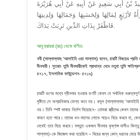
ِيدُ بْنُ أَبِي سَعِيدٍ عَنْ أَبِيهِ عَنْ أَبِي هُرَيْرَةَ
بَعٍ لِمَالِهَا وَلِحَسَبِهَا وَجَمَالِهَا وَلِدِينِهَا
فَاظْفَرْ بِذَاتِ الدِّينِ تَرِبَتْ يَدَاكَ.
আবূ হুরায়রা (রাঃ) থেকে বর্ণিতঃ
নবী (সাল্লাল্লাহু ‘আলাইহি ওয়া সাল্লাম) বলেন, চারটি বিষয়ের প্রতি লক
দীনদারী। সুতরাং তুমি দীনদারীকেই প্রাধান্য দেবে নতুবা তুমি ক্ষ
৪৭১৭, ইসলামিক ফাউন্ডেশন- ৪৭১৯)
চারটি গুণের মধ্যে দ্বীনদার হওয়ার গুণটি কেবল যে সর্বাধিক গুরুত্ব
দৃষ্টিতে সে অগ্রাধিকার যোগ্য কনে নয়। রসূল (সাল্লাল্লাহু ‘আলাইহি 
নয়। তিনি স্পষ্ট ভাষায় নির্দেশ দিয়েছেন- তোমরা স্ত্রীদের কেবল তাদ
কারণ হতে পারে। তাদের ধন-মালের লোভে পড়েও বিয়ে করবে না, কেনন
দেখেই তবে বিয়ে করবে। বস্তুত একজন দীনদার কৃষ্ণাঙ্গ দাসীও কিন্ত
সাল্লাম)-কে জিজ্ঞেস করা হয়েছিল – বিয়ের জন্য কোন্‌ ধরনের মেয়ে উ