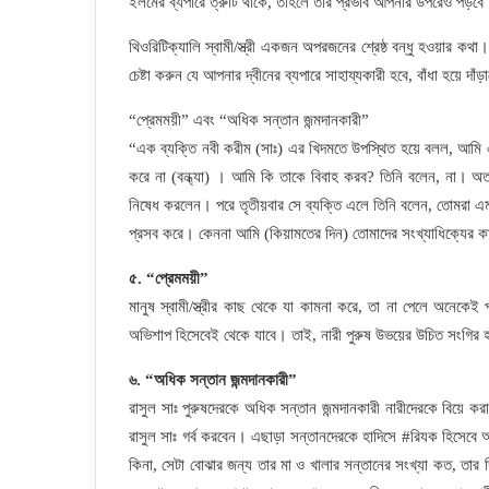
ইলমের ব্যপারে ত্রুটি থাকে, তাহলে তার প্রভাব আপনার উপরেও পড়ব
থিওরিটিক্যালি স্বামী/স্ত্রী একজন অপরজনের শ্রেষ্ঠ বন্ধু হওয়ার ক
চেষ্টা করুন যে আপনার দ্বীনের ব্যপারে সাহায্যকারী হবে, বাঁধা হয়ে দাঁড
“প্রেমময়ী” এবং “অধিক সন্তান জন্মদানকারী”
“এক ব্যক্তি নবী করীম (সাঃ) এর খিদমতে উপস্থিত হয়ে বলল, আমি এক
করে না (বন্ধ্যা) । আমি কি তাকে বিবাহ করব? তিনি বলেন, না। অতঃপ
নিষেধ করলেন। পরে তৃতীয়বার সে ব্যক্তি এলে তিনি বলেন, তোমরা এম
প্রসব করে। কেননা আমি (কিয়ামতের দিন) তোমাদের সংখ্যাধিক্যের কারণ
৫. “প্রেমময়ী”
মানুষ স্বামী/স্ত্রীর কাছ থেকে যা কামনা করে, তা না পেলে অনেকে
অভিশাপ হিসেবেই থেকে যাবে। তাই, নারী পুরুষ উভয়ের উচিত সংগির হ
৬. “অধিক সন্তান জন্মদানকারী”
রাসুল সাঃ পুরুষদেরকে অধিক সন্তান জন্মদানকারী নারীদেরকে বিয়ে করা
রাসুল সাঃ গর্ব করবেন। এছাড়া সন্তানদেরকে হাদিসে ‪#‎রিযক হিসেব
কিনা, সেটা বোঝার জন্য তার মা ও খালার সন্তানের সংখ্যা কত, তার 