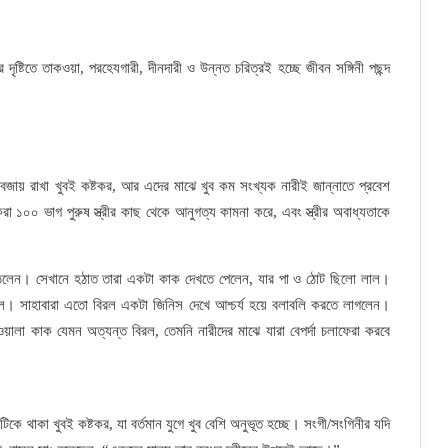
ৃষ্টিতে তাকওয়া, পরহেযগারী, দীনদারী ও উন্নত চরিত্রই হচ্ছে জীবন সঙ্গিনী পছন্দ
 বজায় রাখা খুবই কষ্টকর, আর এদের মাঝে খুব কম সংখ্যক নারীই জান্নাতে প্রবেশ
০ ভাগ পুরুষ স্ত্রীর কাছ থেকে আনুগত্য কামনা করে, এবং স্ত্রীর অবাধ্যতাকে
 উঠলেন। সেখানে হঠাত তারা একটা কাক দেখতে পেলেন, যার পা ও ঠোট ছিলো লাল।
ে। সাহাবারা এতো বিরল একটা জিনিস দেখে আশ্চর্য হয়ে বলাবলি করতে লাগলেন।
লা কাক যেমন অত্যন্ত বিরল, তেমনি নারীদের মাঝে যারা বেপর্দা চলাফেরা করবে
িকে থাকা খুবই কষ্টকর, যা বর্তমান যুগে খুব বেশি অনুভূত হচ্ছে। সংগী/সংগিনীর যদি