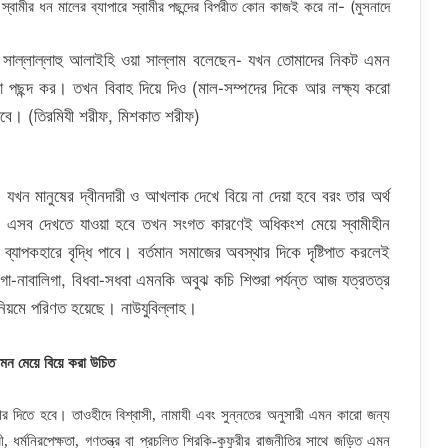
ামীর ধন মালের ব্যাপারে স্বামীর পছন্দের বিপরীত কোন কাজই করে না- (মুসনাদে
লাহ সাল্লাল্লাহু আলাইহি ওয়া সাল্লাম বলেছেন- যখন তোমাদের নিকট এমন
া পছন্দ কর। তখন বিবাহ দিয়ে দিও (মাল-সম্পদের দিকে আর লক্ষ্য করো
দিবে। (তিরমিযী শরীফ, মিশকাত শরীফ)
 যখন মানুষের দ্বীনদারী ও আখলাক দেখে বিয়ে না দেয়া হবে বরং তার অর্থ
 এসব দেখতে যাওয়া হবে তখন সংগত কারণেই অধিকংশ মেয়ে স্বামীহীন
 ব্যাপকহারে বৃদ্ধি পাবে। বর্তমান সমাজের অবস্থার দিকে দৃষ্টিপাত করলেই
-নাবালিগা, বিধবা-সধবা এমনকি অবুঝ কচি শিশুরা পর্যন্ত আজ যত্রতত্র
িক নিয়মে পরিণত হয়েছে। নাউযুবিল্লাহ।
মন মেয়ে বিয়ে করা উচিত
কার দিতে হবে। তাওহীদে বিশ্বাসী, নামাযী এবং সুন্নতের অনুসারী এমন কারো জন্য
ী, ধর্মনিরপেক্ষতা, গণতন্ত্র বা প্রচলিত শিরকি-কুফুরীর রাজনীতির সাথে জড়িত এমন