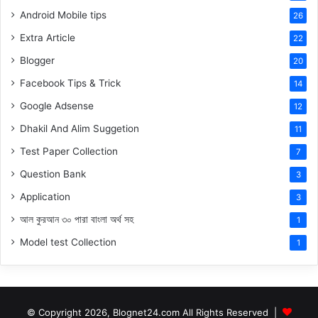
Android Mobile tips
26
Extra Article
22
Blogger
20
Facebook Tips & Trick
14
Google Adsense
12
Dhakil And Alim Suggetion
11
Test Paper Collection
7
Question Bank
3
Application
3
আল কুরআন ৩০ পারা বাংলা অর্থ সহ
1
Model test Collection
1
© Copyright 2026, Blognet24.com All Rights Reserved |