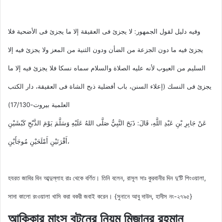
وفيه دليل لقول الجمهور: لا يجزئ فى العقيقة إلا ما يجزئ فى الأضحية فلا
يجزئ فيه ما دون الجزعة من الضأن ودون الثنية من المعز ولا يجزئ فيه إلا
السليم من العيوب لأنه عليه الصلاة والسلام سماه نسكا فلا يجزئ فيه إلا ما
يجزئ فى النسك (إعلاء السنن، باب أفضلية ذبح الشاة فى العقيقة، دار الكتب
العلمية بيروت-17/130)
عَنْ جَابِرِ بْنِ عَبْدِ اللَّهِ، قَالَ: ذَبَحَ النَّبِيُّ صَلَّى اللهُ عَلَيْهِ وَسَلَّمَ يَوْمَ الذَّبْحِ كَبْشَيْنِ
أَقْرَنَيْنِ أَمْلَحَيْنِ مُوجَأَيْنِ،
হযরত জাবির বিন আব্দুল্লাহ রাঃ থেকে বর্ণিত। তিনি বলেন, রাসূল সাঃ কুরবানীর দিন দু’টি শিংওয়ালা,
সাদা কালো রংওয়ালা খাসি করা বকরী জবাই করেন। {সুনানে আবু দাউদ, হাদীস নং-২৭৯৫}
আকিকার মাংস বন্টনের নিয়ম মিজানুর রহমান