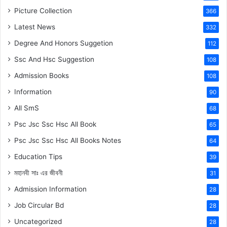
Picture Collection
366
Latest News
332
Degree And Honors Suggetion
112
Ssc And Hsc Suggestion
108
Admission Books
108
Information
90
All SmS
68
Psc Jsc Ssc Hsc All Book
65
Psc Jsc Ssc Hsc All Books Notes
64
Education Tips
39
মহানবী
সাঃ
এর জীবনী
31
Admission Information
28
Job Circular Bd
28
Uncategorized
28