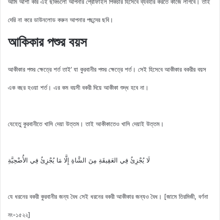
আমি আশা করি এই ছবিগুলো আপনার প্রোফাইল পিকচার হিসেবে ব্যবহার করতে কাজে লাগবে। তাই
দেরি না করে ডাউনলোড করুন আপনার পছন্দের ছবি।
আকিকার পশুর বয়স
আকীকার পশুর ক্ষেত্রে শর্ত তাই’ যা কুরবানীর পশুর ক্ষেত্রে শর্ত। সেই হিসেবে আকীকার বকরীর বয়স
এক বছর হওয়া শর্ত। এর কম বয়সী বকরী দিয়ে আকীকা শুদ্ধ হবে না।
যেহেতু কুরবানীতে খাসি দেয়া উত্তম। তাই আকীকাতেও খাসি দেয়াই উত্তম।
لَا يُجْزِئُ ‌فِي ‌العَقِيقَةِ ‌مِنَ ‌الشَّاةِ إِلَّا مَا يُجْزِئُ فِي الأُضْحِيَّةِ
যে ধরনের বকরী কুরবানীর জন্য বৈধ সেই ধরনের বকরী আকীকার জন্যও বৈধ। [জামে তিরমিজী, বর্ণনা
নং-১৫২২]