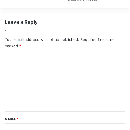
Leave a Reply
Your email address will not be published.
Required fields are
marked
*
C
o
m
m
e
n
t
*
Name
*