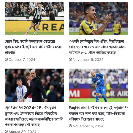
নেশন্স লিগ: ইতালি ইনক্যাপড লোরেঞ্জো
এএফসি চ্যাম্পিয়ন্স লিগ এলিট: ক্রিশ্চিয়ানো
লুকাকে ডাকে ইনজুরি ফরোয়ার্ড মোইস কেনের
রোনালদোর আঘাতে আল নাসর হোল্ডার আল-
জায়গায়
আইনকে ৫-১ গোলে পরাজিত করেছে
October 7, 2024
November 5, 2024
প্রিমিয়ার লিগ 2024-25: টেন হ্যাগ
ইনজুরির কারণে নেইমার আরও দুই সপ্তাহ মিস
মুনাফা এবং টেকসইতার নিয়মে পরিবর্তনের
করবেন বলে আশা করা হচ্ছে, আল-হিলালের
আহ্বান জানিয়েছে কারণ ম্যাকটোমিনে নাপোলি
ভবিষ্যত নিয়ে জল্পনা বাড়ছে
পদক্ষেপের জন্য সেট করেছে
November 6, 2024
August 30, 2024