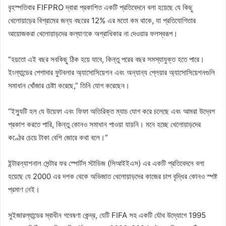
বৃহস্পতিবার FIFPRO দ্বারা প্রকাশিত একটি প্রতিবেদনে বলা হয়েছে যে কিছু
খেলোয়াড়ের বিশ্রামের জন্য বছরের 12% এর মতো কম থাকে, যা প্রতিযোগিতার
আয়োজকরা খেলোয়াড়দের কল্যাণকে অগ্রাধিকার না দেওয়ার ফলস্বরূপ।
“হয়তো এই বছর সবকিছু ঠিক হয়ে যাবে, কিন্তু পরের বছর সমস্যাযুক্ত হতে পারে।
ইংল্যান্ডের পেশাদার ফুটবলার অ্যাসোসিয়েশন এবং অন্যান্য প্লেয়ার অ্যাসোসিয়েশনগুলি
সমাধান খোঁজার চেষ্টা করেছে,” তিনি যোগ করেছেন।
“ইস্যুটি হল যে উয়েফা এবং ফিফা অতিরিক্ত ম্যাচ যোগ করে চলেছে এবং আমরা উদ্বেগ
প্রকাশ করতে পারি, কিন্তু কোনও সমাধান পাওয়া যায়নি। মনে হচ্ছে খেলোয়াড়দের
কণ্ঠের চেয়ে টাকা বেশি জোরে কথা বলে।”
ইন্টারন্যাশনাল সেন্টার ফর স্পোর্টস স্টাডিজ (সিআইইএস) এর একটি প্রতিবেদনে বলা
হয়েছে যে 2000 এর দশক থেকে অভিজাত খেলোয়াড়দের কাজের চাপ বৃদ্ধির কোনও স্পষ্ট
প্রমাণ নেই।
সুইজারল্যান্ডের স্বাধীন গবেষণা কেন্দ্র, যেটি FIFA সহ একটি যৌথ উদ্যোগে 1995