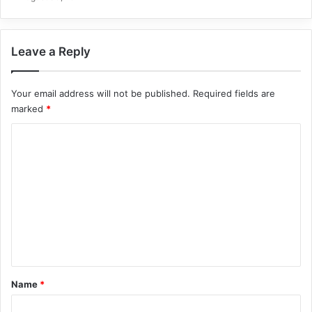
Leave a Reply
Your email address will not be published.
Required fields are
marked
*
C
o
m
m
e
n
t
*
Name
*