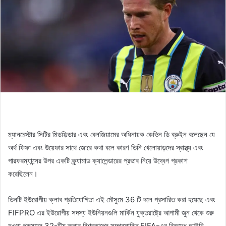
ম্যানচেস্টার সিটির মিডফিল্ডার এবং বেলজিয়ামের অধিনায়ক কেভিন ডি ব্রুইন বলেছেন যে
অর্থ ফিফা এবং উয়েফার সাথে জোরে কথা বলে কারণ তিনি খেলোয়াড়দের স্বাস্থ্য এবং
পারফরম্যান্সের উপর একটি ক্র্যামাড ক্যালেন্ডারের প্রভাব নিয়ে উদ্বেগ প্রকাশ
করেছিলেন।
তিনটি ইউরোপীয় ক্লাব প্রতিযোগিতা এই মৌসুমে 36 টি দলে প্রসারিত করা হয়েছে এবং
FIFPRO এর ইউরোপীয় সদস্য ইউনিয়নগুলি মার্কিন যুক্তরাষ্ট্রে আগামী জুন থেকে শুরু
হওয়া পুরুষদের 32-টিম ক্লাব বিশ্বকাপের সম্প্রসারিত FIFA-এর বিরুদ্ধে আইনি