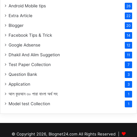
Android Mobile tips
26
Extra Article
22
Blogger
20
Facebook Tips & Trick
14
Google Adsense
12
Dhakil And Alim Suggetion
11
Test Paper Collection
7
Question Bank
3
Application
3
আল কুরআন ৩০ পারা বাংলা অর্থ সহ
1
Model test Collection
1
© Copyright 2026, Blognet24.com All Rights Reserved |