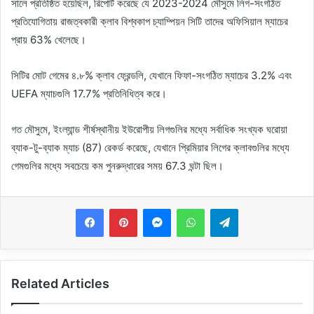
সালে প্রতিষ্ঠিত হয়েছিল, রিপোর্ট করেছে যে 2023-2024 মৌসুমে লিগ-সংগঠিত
প্রতিযোগিতায় রাজত্বকারী ক্লাব বিশ্বকাপ চ্যাম্পিয়ন সিটি তাদের অফিসিয়াল ম্যাচের
প্রায় 63% খেলেছে।
সিটির মোট গেমের ৪.৮% ক্লাব ফ্রেন্ডলি, যেখানে ফিফা-সংগঠিত ম্যাচের 3.2% এবং
UEFA ম্যাচগুলি 17.7% প্রতিনিধিত্ব করে।
গত মৌসুমে, ইংল্যান্ড শীর্ষস্থানীয় ইউরোপীয় লিগগুলির মধ্যে সর্বাধিক সংখ্যক ঘরোয়া
ব্যাক-টু-ব্যাক ম্যাচ (87) রেকর্ড করেছে, যেখানে প্রিমিয়ার লিগের ক্লাবগুলির মধ্যে
গেমগুলির মধ্যে সবচেয়ে কম পুনরুদ্ধারের সময় 67.3 ঘন্টা ছিল।
Messenger
WhatsApp
Telegram
Related Articles