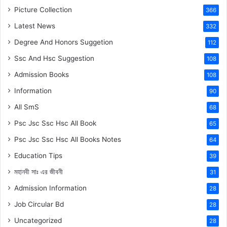
Picture Collection
366
Latest News
332
Degree And Honors Suggetion
112
Ssc And Hsc Suggestion
108
Admission Books
108
Information
90
All SmS
68
Psc Jsc Ssc Hsc All Book
65
Psc Jsc Ssc Hsc All Books Notes
64
Education Tips
39
মহানবী
সাঃ
এর জীবনী
31
Admission Information
28
Job Circular Bd
28
Uncategorized
28