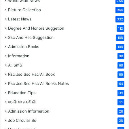
World wide News
755
Picture Collection
366
Latest News
332
Degree And Honors Suggetion
112
Ssc And Hsc Suggestion
108
Admission Books
108
Information
90
All SmS
68
Psc Jsc Ssc Hsc All Book
65
Psc Jsc Ssc Hsc All Books Notes
64
Education Tips
39
মহানবী
সাঃ
এর জীবনী
31
Admission Information
28
Job Circular Bd
28