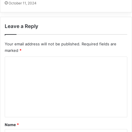
October 11, 2024
Leave a Reply
Your email address will not be published.
Required fields are
marked
*
C
o
m
m
e
n
t
*
Name
*