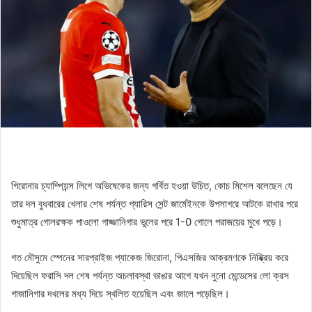
গিরোনার চ্যাম্পিয়ন্স লিগে অভিষেকের জন্য গর্বিত হওয়া উচিত, কোচ মিশেল বলেছেন যে
তার দল বুধবারের খেলার শেষ পর্যন্ত প্যারিস সেন্ট জার্মেইনকে উপসাগরে আটকে রাখার পরে
শুধুমাত্র গোলরক্ষক পাওলো গাজ্জানিগার ভুলের পরে 1-0 গোলে পরাজয়ের মুখে পড়ে।
গত মৌসুমে স্পেনের সারপ্রাইজ প্যাকেজ জিরোনা, পিএসজির আক্রমণকে নিষ্ক্রিয় করে
দিয়েছিল ফরাসি দল শেষ পর্যন্ত অচলাবস্থা ভাঙার আগে যখন নুনো মেন্ডেসের লো ক্রস
গাজানিগার দখলের মধ্য দিয়ে স্খলিত হয়েছিল এবং জালে পড়েছিল।