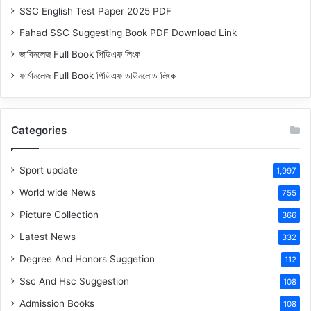
SSC English Test Paper 2025 PDF
Fahad SSC Suggesting Book PDF Download Link
জাবিনলেজ Full Book পিডিএফ লিংক
ফার্মানলেজ Full Book পিডিএফ ডাউনলোড লিংক
Categories
Sport update
1,997
World wide News
755
Picture Collection
366
Latest News
332
Degree And Honors Suggetion
112
Ssc And Hsc Suggestion
108
Admission Books
108