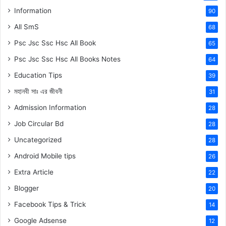
Information
90
All SmS
68
Psc Jsc Ssc Hsc All Book
65
Psc Jsc Ssc Hsc All Books Notes
64
Education Tips
39
মহানবী
সাঃ
এর জীবনী
31
Admission Information
28
Job Circular Bd
28
Uncategorized
28
Android Mobile tips
26
Extra Article
22
Blogger
20
Facebook Tips & Trick
14
Google Adsense
12