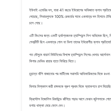
ইউনাই এমেরির দল, যারা 41 বছরে ইউরোপের অভিজাত ক্লাব প্রতিযোগিতা
পেয়েছে, লিভারপুলকে 100% রেকর্ডের সাথে একমাত্র দল হিসাবে টেবিলের 
চলে গেছে।
এটি মিংসের জন্য একটি দুর্ভাগ্যজনক চ্যাম্পিয়ন্স লিগ অভিষেক ছিল,
পেনাল্টিটি ছিল একমাত্র গোল যা ভিলা তাদের ইউরোপীয় ক্লাব প্রতিয
গত মৌসুমে বায়ার্ন মিউনিখের বিপক্ষে চ্যাম্পিয়ন্স লিগের খেলায় আর্সে
কিপার ডেভিড রায়ার হাতে ফিরিয়ে দিতে।
চূড়ান্ত বাঁশি বাজানোর পর মার্টিনেজ সরাসরি আধিকারিকদের দিকে রওন
ভিলার বিশ্বকাপ জয়ী রক্ষককে ব্রুগ প্রথম দিকে অ্যাকশনে চাপ দিয়েছ
ক্রিস্টোস টজোলিস রিবাউন্ডে ঝাঁপিয়ে পড়ার আগে ফেরান জুটগলাকে পোস্
ডগায় ধাক্কা মেরে ফেলে দেন।