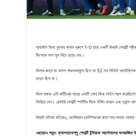
অ্যাস্টন ভিলা বুধবার ক্লাব ব্রুগে 1-0 হারে একটি উদ্ভট পেনাল্টি স্বীক
মিংসকে লাল মুখ দিয়ে ছেড়ে দেয়।
ভিলার জন্য যা অলস পারফরম্যান্স ছিল তা 52 তম মিনিটে অযৌক্তিক হয
মধ্যে ছিল না।
ভিলা রক্ষক এমি মার্টিনেজ মাত্র একটি গোল কিক লাইন আপ করেছিলেন, 
ফিরিয়ে দেন। রেফারি পেনাল্টি স্পটটির দিকে ইঙ্গিত করেন এবং হ্যান্স 
উদ্ভট ঘটনার বাইরেও, বেলজিয়ান চ্যাম্পিয়নরা রাতে তার দলকে খেলায
এছাড়াও পড়ুন: ক্যালহানোগ্লু পেনাল্টি ইন্টারকে আর্সেনালের অপরাজ