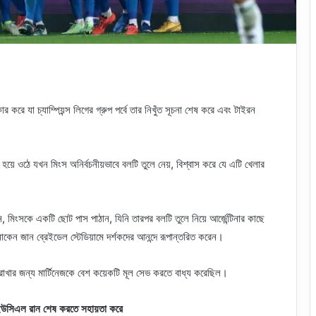
ার করে যা চ্যাম্পিয়ন্স লিগের গ্রুপ পর্বে তার নিখুঁত সূচনা শেষ করে এবং টাইরন
়ে ওঠে যখন মিংস অনির্বচনীয়ভাবে বলটি তুলে নেয়, বিশ্বাস করে যে এটি খেলার
মিংসকে একটি ছোট পাস পাঠান, যিনি তারপর বলটি তুলে নিয়ে আর্জেন্টিনার কাছে
ভানাকেন জান ব্রেইডেল স্টেডিয়ামে দর্শকদের আনন্দে রূপান্তরিত করেন।
় রাখার জন্য মার্টিনেজকে বেশ কয়েকটি মূল সেভ করতে বাধ্য করেছিল।
িত ইউসিএল রান শেষ করতে সহায়তা করে