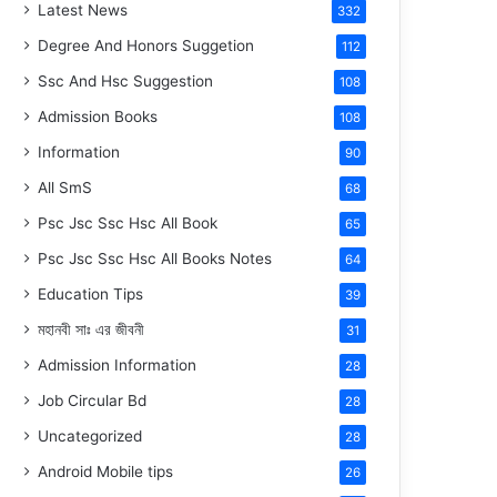
Latest News
332
Degree And Honors Suggetion
112
Ssc And Hsc Suggestion
108
Admission Books
108
Information
90
All SmS
68
Psc Jsc Ssc Hsc All Book
65
Psc Jsc Ssc Hsc All Books Notes
64
Education Tips
39
মহানবী
সাঃ
এর জীবনী
31
Admission Information
28
Job Circular Bd
28
Uncategorized
28
Android Mobile tips
26