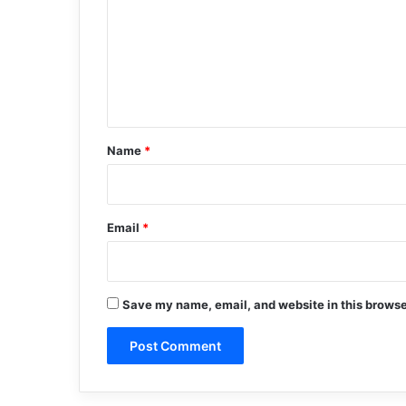
m
m
e
n
t
*
Name
*
Email
*
Save my name, email, and website in this browse