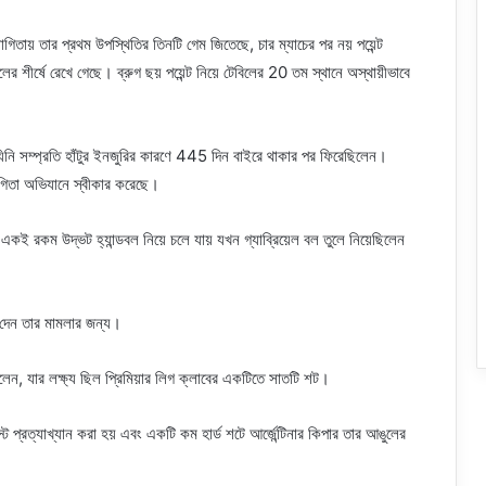
য় তার প্রথম উপস্থিতির তিনটি গেম জিতেছে, চার ম্যাচের পর নয় পয়েন্ট
শীর্ষে রেখে গেছে। ব্রুগ ছয় পয়েন্ট নিয়ে টেবিলের 20 তম স্থানে অস্থায়ীভাবে
 যিনি সম্প্রতি হাঁটুর ইনজুরির কারণে 445 দিন বাইরে থাকার পর ফিরেছিলেন।
োগিতা অভিযানে স্বীকার করেছে।
নাল একই রকম উদ্ভট হ্যান্ডবল নিয়ে চলে যায় যখন গ্যাব্রিয়েল বল তুলে নিয়েছিলেন
া দেন তার মামলার জন্য।
িলেন, যার লক্ষ্য ছিল প্রিমিয়ার লিগ ক্লাবের একটিতে সাতটি শট।
টে প্রত্যাখ্যান করা হয় এবং একটি কম হার্ড শটে আর্জেন্টিনার কিপার তার আঙুলের