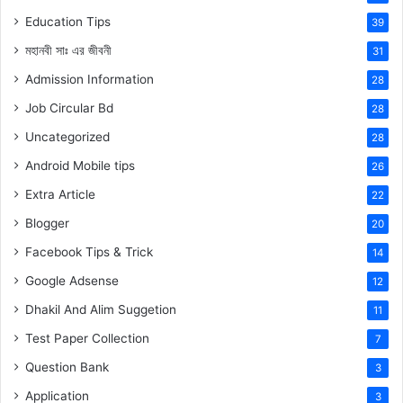
Education Tips
39
মহানবী
সাঃ
এর জীবনী
31
Admission Information
28
Job Circular Bd
28
Uncategorized
28
Android Mobile tips
26
Extra Article
22
Blogger
20
Facebook Tips & Trick
14
Google Adsense
12
Dhakil And Alim Suggetion
11
Test Paper Collection
7
Question Bank
3
Application
3