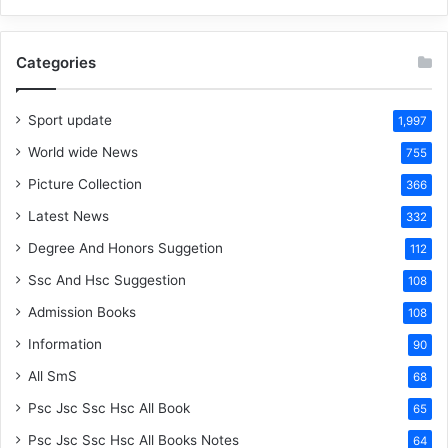
Categories
Sport update
1,997
World wide News
755
Picture Collection
366
Latest News
332
Degree And Honors Suggetion
112
Ssc And Hsc Suggestion
108
Admission Books
108
Information
90
All SmS
68
Psc Jsc Ssc Hsc All Book
65
Psc Jsc Ssc Hsc All Books Notes
64