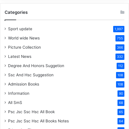
Categories
Sport update
1,997
World wide News
755
Picture Collection
366
Latest News
332
Degree And Honors Suggetion
112
Ssc And Hsc Suggestion
108
Admission Books
108
Information
90
All SmS
68
Psc Jsc Ssc Hsc All Book
65
Psc Jsc Ssc Hsc All Books Notes
64