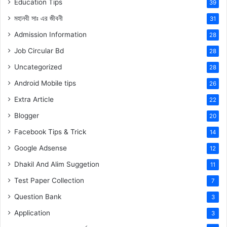
Education Tips
39
মহানবী
সাঃ
এর জীবনী
31
Admission Information
28
Job Circular Bd
28
Uncategorized
28
Android Mobile tips
26
Extra Article
22
Blogger
20
Facebook Tips & Trick
14
Google Adsense
12
Dhakil And Alim Suggetion
11
Test Paper Collection
7
Question Bank
3
Application
3