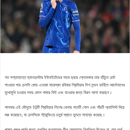
গত সপ্তাহান্তে ম্যানচেস্টার ইউনাইটেডের সাথে ড্রয়ে প্লেমেকার তার হাঁটুতে চোট
পাওয়ার পরে চেলসি কোচ এনজো মারেস্কা রবিবার প্রিমিয়ার লিগ লন্ডন ডার্বিতে আর্সেনালের
মুখোমুখি হওয়ার সময় কোল পামার ফিট এবং যাওয়ার জন্য বিরল আশা করছেন।
পালমার এই মৌসুমে 10টি প্রিমিয়ার লিগের খেলায় সাতটি গোল এবং পাঁচটি অ্যাসিস্ট দিয়ে
শুরু করেছেন, যা চেলসিকে স্ট্যান্ডিংয়ে চতুর্থ স্থানে তুলতে সাহায্য করেছে।
পামার গ্রুপ পর্বের জন্য চেলসির কনফারেন্স লীগ স্কোয়াডে নিবন্ধিত ছিলেন না, যার অর্থ