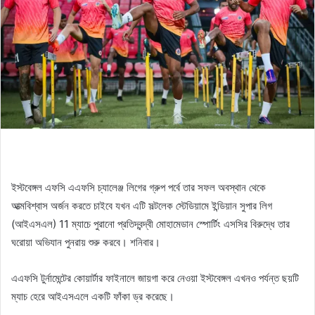
ইস্টবেঙ্গল এফসি এএফসি চ্যালেঞ্জ লিগের গ্রুপ পর্বে তার সফল অবস্থান থেকে
আত্মবিশ্বাস অর্জন করতে চাইবে যখন এটি সল্টলেক স্টেডিয়ামে ইন্ডিয়ান সুপার লিগ
(আইএসএল) 11 ম্যাচে পুরানো প্রতিদ্বন্দ্বী মোহামেডান স্পোর্টিং এসসির বিরুদ্ধে তার
ঘরোয়া অভিযান পুনরায় শুরু করবে। শনিবার।
এএফসি টুর্নামেন্টের কোয়ার্টার ফাইনালে জায়গা করে নেওয়া ইস্টবেঙ্গল এখনও পর্যন্ত ছয়টি
ম্যাচ হেরে আইএসএলে একটি ফাঁকা ড্র করেছে।