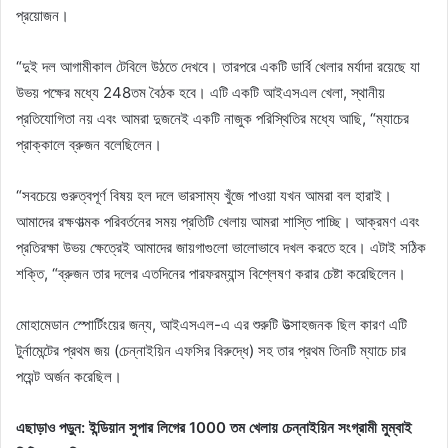
প্রয়োজন।
“দুই দল আগামীকাল টেবিলে উঠতে দেখবে। তারপরে একটি ডার্বি খেলার মর্যাদা রয়েছে যা
উভয় পক্ষের মধ্যে 248তম বৈঠক হবে। এটি একটি আইএসএল খেলা, স্থানীয়
প্রতিযোগিতা নয় এবং আমরা দুজনেই একটি নাজুক পরিস্থিতির মধ্যে আছি, “ম্যাচের
প্রাক্কালে ব্রুজন বলেছিলেন।
“সবচেয়ে গুরুত্বপূর্ণ বিষয় হল দলে ভারসাম্য খুঁজে পাওয়া যখন আমরা বল হারাই।
আমাদের রক্ষণাত্মক পরিবর্তনের সময় প্রতিটি খেলায় আমরা শাস্তি পাচ্ছি। আক্রমণ এবং
প্রতিরক্ষা উভয় ক্ষেত্রেই আমাদের জায়গাগুলো ভালোভাবে দখল করতে হবে। এটাই সঠিক
শক্তি, “ব্রুজন তার দলের এতদিনের পারফরম্যান্স বিশ্লেষণ করার চেষ্টা করেছিলেন।
মোহামেডান স্পোর্টিংয়ের জন্য, আইএসএল-এ এর শুরুটি উত্সাহজনক ছিল কারণ এটি
টুর্নামেন্টের প্রথম জয় (চেন্নাইয়িন এফসির বিরুদ্ধে) সহ তার প্রথম তিনটি ম্যাচে চার
পয়েন্ট অর্জন করেছিল।
এছাড়াও পড়ুন: ইন্ডিয়ান সুপার লিগের 1000 তম খেলায় চেন্নাইয়িন সংগ্রামী মুম্বাই