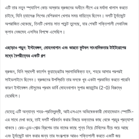
এটি তার নতুন স্প্যানিশ কোচ অস্কার ব্রুজনের অধীনে লীগে এর মর্যাদা খালাস করতে
চাইবে, যিনি চ্যালেঞ্জ লিগের বেশিরভাগ খেলার সময় দায়িত্বে ছিলেন। দলটি টুর্নামেন্টে
অপরাজিত থেকেছে, তিনটি খেলায় সাত পয়েন্ট তুলেছে, যার শেষটি শক্তিশালী লেবানিজ
ক্লাব নেজমেহ এসসির বিপক্ষে এসেছিল।
এছাড়াও পড়ুন: ইস্টবেঙ্গল, মোহনবাগান এবং ভারতে ফুটবল সাংবাদিকতার টাইটরোপের
মধ্যে বৈপরীত্যের একটি গল্প
ব্রুজন, যিনি স্বদেশী কার্লেস কুয়াড্রেটের স্থলাভিষিক্ত হন, শহরে আসার পরপরই
সাইডলাইনে ছিলেন। ব্রুজনের উপস্থিতি তার দলকে খুব একটা প্রভাবিত করতে পারেনি
কারণ ইস্টবেঙ্গল মৌসুমের প্রথম ডার্বি মোহনবাগান সুপার জায়ান্টের (2-0) বিরুদ্ধে
হেরেছিল।
যেহেতু এটি অন্যান্য শহর-প্রতিদ্বন্দ্বী, আইএসএলে অভিষেককারী মোহামেডান স্পোর্টিং-
এর সাথে দেখা করে, তাই দলটি পরিবর্তন করার বিষয়ে ভক্তদের কাছ থেকে প্রচুর প্রত্যাশা
থাকবে। রেড-এন্ড-গোল্ড ব্রিগেড তার নামের কাছে শূন্য নিয়ে টেবিলের নীচে শুয়ে আছে
এবং টুর্নামেন্টে ভাল করার জন্য তার সংকল্পকে আরও শক্তিশালী করতে একটি জয়