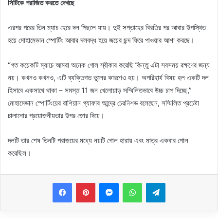
সিটিকে পরাজিত করতে দেখছে
এরপর পরের তিন ম্যাচ হেরে দল পিছলে যায়। দুই সপ্তাহের বিরতির পর আবার উপস্থিত
হয়ে মোহামেডান স্পোর্টিং আবার দলবদ্ধ হয়ে জয়ের ছন্দ ফিরে পাওয়ার আশা করছে।
“গত কয়েকটি ম্যাচে আমরা অনেক গোল স্বীকার করেছি কিন্তু এটা সবসময় রক্ষণের জন্য
নয়। কখনও কখনও, এটি ব্যক্তিগত ভুলের কারণেও হয়। অপরিহার্য বিষয় হল একটি দল
হিসাবে একসাথে থাকা – সমস্ত 11 জন খেলোয়াড় সম্মিলিতভাবে উচ্চ চাপ দিচ্ছে,”
মোহামেডান স্পোর্টিংয়ের রাশিয়ান গ্যাফার আন্দ্রে চেরনিশভ বলেছেন, সম্মিলিত প্রচেষ্টা
চালানোর প্রয়োজনীয়তার উপর জোর দিয়ে।
দলটি তার শেষ তিনটি পরাজয়ের মধ্যে নয়টি গোল হারায় এবং মাত্র একবার গোল
করেছিল।
Messenger
WhatsApp
Telegram