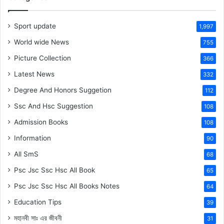
Sport update
1,997
World wide News
755
Picture Collection
366
Latest News
332
Degree And Honors Suggetion
112
Ssc And Hsc Suggestion
108
Admission Books
108
Information
90
All SmS
68
Psc Jsc Ssc Hsc All Book
65
Psc Jsc Ssc Hsc All Books Notes
64
Education Tips
39
মহানবী
সাঃ
এর জীবনী
31