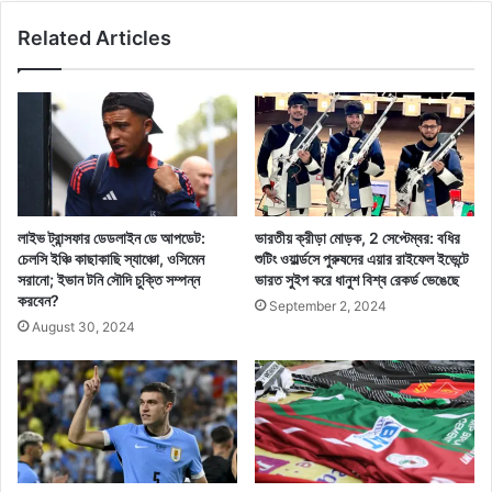
Related Articles
লাইভ ট্রান্সফার ডেডলাইন ডে আপডেট:
ভারতীয় ক্রীড়া মোড়ক, 2 সেপ্টেম্বর: বধির
চেলসি ইঞ্চি কাছাকাছি স্যাঞ্চো, ওসিমেন
শুটিং ওয়ার্ল্ডসে পুরুষদের এয়ার রাইফেল ইভেন্টে
সরানো; ইভান টনি সৌদি চুক্তি সম্পন্ন
ভারত সুইপ করে ধানুশ বিশ্ব রেকর্ড ভেঙেছে
করবেন?
September 2, 2024
August 30, 2024