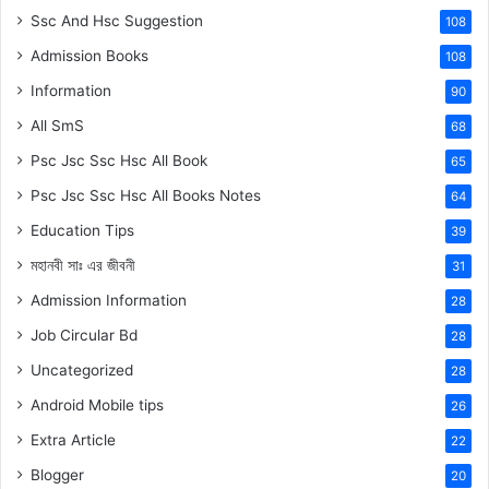
Ssc And Hsc Suggestion
108
Admission Books
108
Information
90
All SmS
68
Psc Jsc Ssc Hsc All Book
65
Psc Jsc Ssc Hsc All Books Notes
64
Education Tips
39
মহানবী
সাঃ
এর জীবনী
31
Admission Information
28
Job Circular Bd
28
Uncategorized
28
Android Mobile tips
26
Extra Article
22
Blogger
20