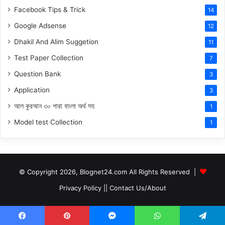
Facebook Tips & Trick
14
Google Adsense
12
Dhakil And Alim Suggetion
11
Test Paper Collection
7
Question Bank
3
Application
3
আল কুরআন ৩০ পারা বাংলা অর্থ সহ
1
Model test Collection
1
© Copyright 2026, Blognet24.com All Rights Reserved |
Privacy Policy
||
Contact Us/About