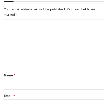
Your email address will not be published.
Required fields are
marked
*
C
o
m
m
e
n
t
*
Name
*
Email
*