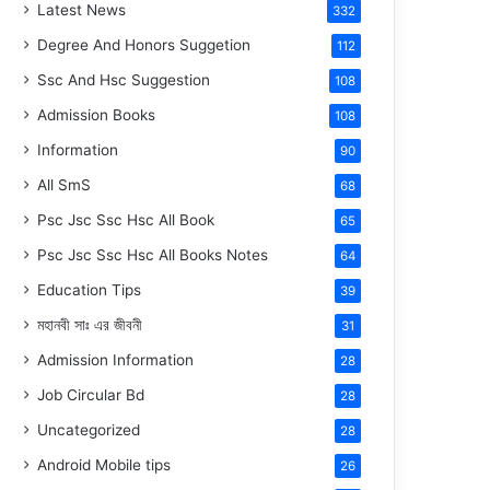
Latest News
332
Degree And Honors Suggetion
112
Ssc And Hsc Suggestion
108
Admission Books
108
Information
90
All SmS
68
Psc Jsc Ssc Hsc All Book
65
Psc Jsc Ssc Hsc All Books Notes
64
Education Tips
39
মহানবী
সাঃ
এর জীবনী
31
Admission Information
28
Job Circular Bd
28
Uncategorized
28
Android Mobile tips
26