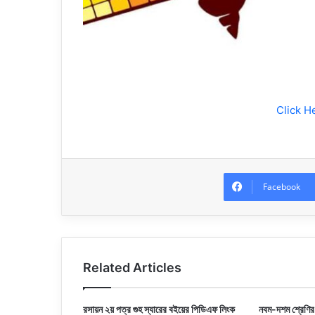
Click H
Facebook
Related Articles
রসায়ন ২য় পত্র গুহ স্যারের বইয়ের পিডিএফ লিংক
নবম-দশম শ্রেণির