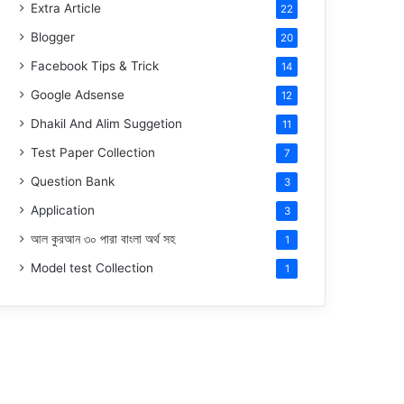
Extra Article
22
Blogger
20
Facebook Tips & Trick
14
Google Adsense
12
Dhakil And Alim Suggetion
11
Test Paper Collection
7
Question Bank
3
Application
3
আল কুরআন ৩০ পারা বাংলা অর্থ সহ
1
Model test Collection
1