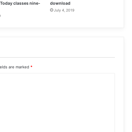
 Today classes nine-
download
July 4, 2019
9
ields are marked
*