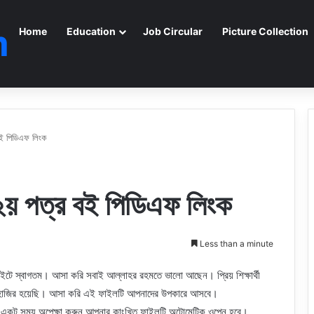
m
Home
Education
Job Circular
Picture Collection
র বই পিডিএফ লিংক
ান ২য় পত্র বই পিডিএফ লিংক
Less than a minute
সাইটে স্বাগতম। আসা করি সবাই আল্লাহর রহমতে ভালো আছেন। প্রিয় শিক্ষার্থী
য়ে হাজির হয়েছি। আসা করি এই ফাইলটি আপনাদের উপকারে আসবে।
 একটু সময় অপেক্ষা করুন আপনার কাংখিত ফাইলটি অটোমেটিক ওপেন হবে।