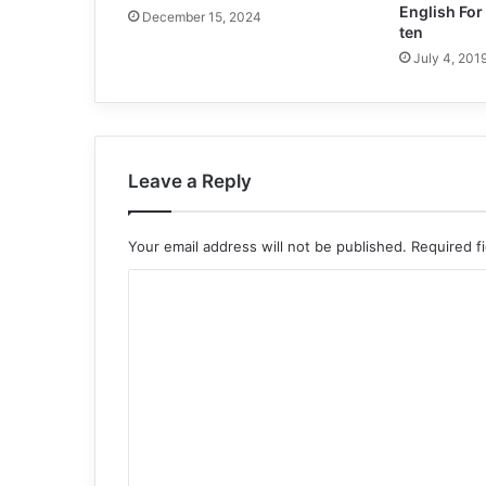
English For
December 15, 2024
ten
July 4, 201
Leave a Reply
Your email address will not be published.
Required f
C
o
m
m
e
n
t