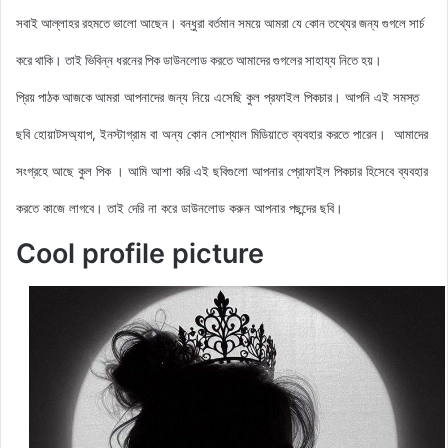
সবাই আল্লাহর রহমতে ভালো আছেন। বন্ধুরা বর্তমান সময়ে আমরা যে কোন তথ্যের জন্য গুগলে সার্চ
করে থাকি। তাই ভিবিন্ন ধরনের পিক ডাউনলোড করতে আমাদের গুগলের সাহায্য নিতে হয়।
আমরা আপনাদের জন্য নিয়ে এসেছি কুল
প্রফাইল
পিকচার। আপনি এই সমস্ত
প্রিয় পাঠক আজকে
ছবি হোয়াটসঅ্যাপ, ইনস্টাগ্রাম বা অন্য কোন সোশ্যাল মিডিয়াতে ব্যবহার করতে পারেন। আমাদের
সংগ্রহে আছে কুল পিক
। আমি আশা করি এই ছবিগুলো আপনার প্রোফাইল পিকচার হিসেবে ব্যবহার
করতে কাজে লাগবে। তাই দেরি না করে ডাউনলোড করুন
আপনার পছন্দের ছবি।
Cool profile picture