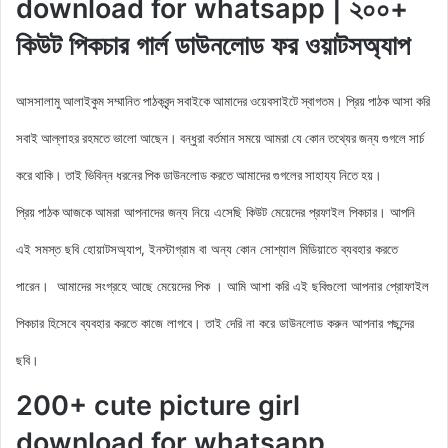
download for whatsapp | ২০০+
কিউট পিকচার গার্ল ডাউনলোড ফর ওয়াটসঅ্যাপ
আসসালামু আলাইকুম সম্মানিত পাঠকবৃন্দ সবাইকে আমাদের ওয়েবসাইটে স্বাগতম। প্রিয় পাঠক আসা করি
সবাই আল্লাহর রহমতে ভালো আছেন। বন্ধুরা বর্তমান সময়ে আমরা যে কোন তথ্যের জন্য গুগলে সার্চ
করে থাকি। তাই ভিবিন্ন ধরনের পিক ডাউনলোড করতে আমাদের গুগলের সাহায্য নিতে হয়।
আমরা আপনাদের জন্য নিয়ে এসেছি কিউট মেয়েদের
প্রফাইল
পিকচার। আপনি
প্রিয় পাঠক আজকে
এই সমস্ত ছবি হোয়াটসঅ্যাপ, ইনস্টাগ্রাম বা অন্য কোন সোশ্যাল মিডিয়াতে ব্যবহার করতে
পারেন। আমাদের সংগ্রহে আছে মেয়েদের পিক
। আমি আশা করি এই ছবিগুলো আপনার প্রোফাইল
পিকচার হিসেবে ব্যবহার করতে কাজে লাগবে। তাই দেরি না করে ডাউনলোড করুন
আপনার পছন্দের
ছবি।
200+ cute picture girl
download for whatsapp