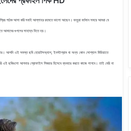
েদের প্রফাইল পিক HD
 প্রিয় পাঠক আসা করি সবাই আল্লাহর রহমতে ভালো আছেন। বন্ধুরা বর্তমান সময়ে আমরা যে
রতে আমাদের গুগলের সাহায্য নিতে হয়।
ার। আপনি এই সমস্ত ছবি হোয়াটসঅ্যাপ, ইনস্টাগ্রাম বা অন্য কোন সোশ্যাল মিডিয়াতে
 এই ছবিগুলো আপনার প্রোফাইল পিকচার হিসেবে ব্যবহার করতে কাজে লাগবে। তাই দেরি না