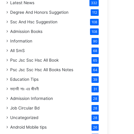
Latest News
332
Degree And Honors Suggetion
112
Ssc And Hsc Suggestion
108
Admission Books
108
Information
90
All SmS
68
Psc Jsc Ssc Hsc All Book
65
Psc Jsc Ssc Hsc All Books Notes
64
Education Tips
39
মহানবী
সাঃ
এর জীবনী
31
Admission Information
28
Job Circular Bd
28
Uncategorized
28
Android Mobile tips
26