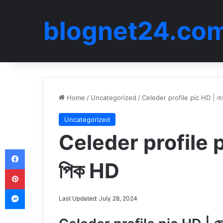
blognet24.co
Home
/
Uncategorized
/
Celeder profile pic HD | ছেল
Uncategorized
Celeder profile pi
Facebook
পিক HD
Pinterest
Messenger
Last Updated: July 28, 2024