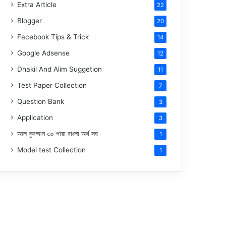
Extra Article
22
Blogger
20
Facebook Tips & Trick
14
Google Adsense
12
Dhakil And Alim Suggetion
11
Test Paper Collection
7
Question Bank
3
Application
3
আল কুরআন ৩০ পারা বাংলা অর্থ সহ
1
Model test Collection
1