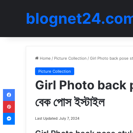
blognet24.co
Home
/
Picture Collection
/
Girl Photo back pose style
Picture Collection
Girl Photo back po
Facebook
বেক পোস ইস্টাইল
Pinterest
Messenger
Last Updated: July 7, 2024