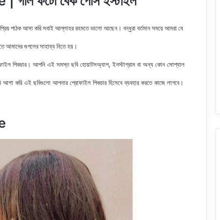
গার্ল ফটো বেক পোস ইস্টাইল
 প্রিয় পাঠক আসা করি সবাই আল্লাহর রহমতে ভালো আছেন। বন্ধুরা বর্তমান সময়ে আমরা যে
রতে আমাদের গুগলের সাহায্য নিতে হয়।
রফাইল
পিকচার। আপনি এই সমস্ত ছবি হোয়াটসঅ্যাপ, ইনস্টাগ্রাম বা অন্য কোন সোশ্যাল
 আশা করি এই ছবিগুলো আপনার প্রোফাইল পিকচার হিসেবে ব্যবহার করতে কাজে লাগবে।
e