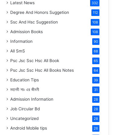
Latest News
332
Degree And Honors Suggetion
112
Ssc And Hsc Suggestion
108
Admission Books
108
Information
90
All SmS
68
Psc Jsc Ssc Hsc All Book
65
Psc Jsc Ssc Hsc All Books Notes
64
Education Tips
39
মহানবী
সাঃ
এর জীবনী
31
Admission Information
28
Job Circular Bd
28
Uncategorized
28
Android Mobile tips
26