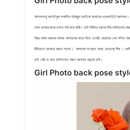
Girl Photo back pose style | 
আসসালামু আলাইকুম সম্মানিত পাঠকবৃন্দ সবাইকে আমাদের ওয়েবসাইটে স্বাগতম।
কোন তথ্যের জন্য গুগলে সার্চ করে থাকি। তাই ভিবিন্ন ধরনের পিক ডাউনলোড ক
আমরা আপনাদের জন্য নিয়ে এসেছি মেয়েদের বেক সাইড
প্
প্রিয় পাঠক আজকে
মিডিয়াতে ব্যবহার করতে পারেন। আমাদের সংগ্রহে আছে মেয়েদের পিক
। আমি
তাই দেরি না করে ডাউনলোড করুন আপনার পছন্দের ছবি।
Girl Photo back pose styl