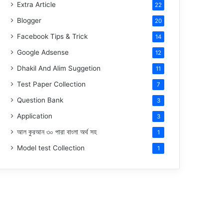
Extra Article
22
Blogger
20
Facebook Tips & Trick
14
Google Adsense
12
Dhakil And Alim Suggetion
11
Test Paper Collection
7
Question Bank
3
Application
3
আল কুরআন ৩০ পারা বাংলা অর্থ সহ
1
Model test Collection
1