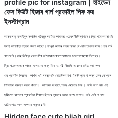
profile pic for instagram | হাইডেন
ফেস কিউট হিজাব গার্ল প্রফাইল পিক ফর
ইনস্টাগ্রাম
আসসালামু আলাইকুম সম্মানিত পাঠকবৃন্দ সবাইকে আমাদের ওয়েবসাইটে স্বাগতম। প্রিয় পাঠক আসা করি
সবাই আল্লাহর রহমতে ভালো আছেন। বন্ধুরা বর্তমান সময়ে আমরা যে কোন তথ্যের জন্য গুগলে সার্চ
করে থাকি। তাই ভিবিন্ন ধরনের পিক ডাউনলোড করতে আমাদের গুগলের সাহায্য নিতে হয়।
আমরা আপনাদের জন্য নিয়ে এসেছি হিজাবী মেয়েদের হাইড করা ফেস
প্রিয় পাঠক আজকে
এর
প্রফাইল
পিকচার। আপনি এই সমস্ত ছবি হোয়াটসঅ্যাপ, ইনস্টাগ্রাম বা অন্য কোন সোশ্যাল
মিডিয়াতে ব্যবহার করতে পারেন। আমাদের সংগ্রহে আছে মেয়েদের পিক
। আমি আশা করি এই
ছবিগুলো আপনার প্রোফাইল পিকচার হিসেবে ব্যবহার করতে কাজে লাগবে। তাই দেরি না করে
ডাউনলোড করুন আপনার পছন্দের ছবি।
Hidden face cute hijab girl