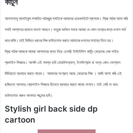
কার্টুন
আসসালামু আলাইকুম সম্মানিত পাঠকবৃন্দ সবাইকে আমাদের ওয়েবসাইটে স্বাগতম। প্রিয় পাঠক আসা করি
সবাই আল্লাহর রহমতে ভালো আছেন। বন্ধুরা বর্তমান সময়ে আমরা যে কোন তথ্যের জন্য গুগলে সার্চ
করে থাকি। তাই ভিবিন্ন ধরনের পিক ডাউনলোড করতে আমাদের গুগলের সাহায্য নিতে হয়।
আমরা আপনাদের জন্য নিয়ে এসেছি ইস্টাইলিশ কার্টুন মেয়েদের বেক সাইড
প্রিয় পাঠক আজকে
প্রফাইল
পিকচার। আপনি এই সমস্ত ছবি হোয়াটসঅ্যাপ, ইনস্টাগ্রাম বা অন্য কোন সোশ্যাল
মিডিয়াতে ব্যবহার করতে পারেন। আমাদের সংগ্রহে আছে মেয়েদের পিক
। আমি আশা করি এই
ছবিগুলো আপনার প্রোফাইল পিকচার হিসেবে ব্যবহার করতে কাজে লাগবে। তাই দেরি না করে
ডাউনলোড করুন আপনার পছন্দের ছবি।
Stylish girl back side dp
cartoon