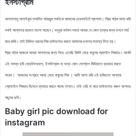
ইনস্টাগ্রাম
আসসালামু আলাইকুম সম্মানিত পাঠকবৃন্দ সবাইকে আমাদের ওয়েবসাইটে স্বাগতম। প্রিয় পাঠক আসা করি
সবাই আল্লাহর রহমতে ভালো আছেন। বন্ধুরা বর্তমান সময়ে আমরা যে কোন তথ্যের জন্য গুগলে সার্চ
করে থাকি। তাই ভিবিন্ন ধরনের পিক ডাউনলোড করতে আমাদের গুগলের সাহায্য নিতে হয়।
আমরা আপনাদের জন্য নিয়ে এসেছি কিউট মেয়ে বাবুদের প্রফাইল
পিকচার। আপনি
প্রিয় পাঠক আজকে
এই সমস্ত ছবি হোয়াটসঅ্যাপ, ইনস্টাগ্রাম বা অন্য কোন সোশ্যাল মিডিয়াতে ব্যবহার করতে
পারেন। আমাদের সংগ্রহে আছে মেয়ে বাবুদের পিক
। আমি আশা করি এই ছবিগুলো আপনার
প্রোফাইল পিকচার হিসেবে ব্যবহার করতে কাজে লাগবে। তাই দেরি না করে ডাউনলোড করুন আপনার
পছন্দের ছবি।
Baby girl pic download for
instagram