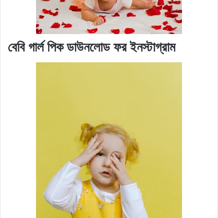
বেবি গার্ল পিক ডাউনলোড ফর ইনস্টাগ্রাম