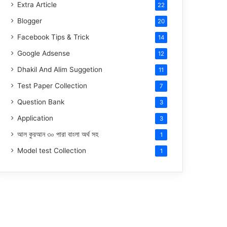
Extra Article
22
Blogger
20
Facebook Tips & Trick
14
Google Adsense
12
Dhakil And Alim Suggetion
11
Test Paper Collection
7
Question Bank
3
Application
3
আল কুরআন ৩০ পারা বাংলা অর্থ সহ
1
Model test Collection
1