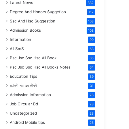
Latest News
332
Degree And Honors Suggetion
112
Ssc And Hsc Suggestion
108
Admission Books
108
Information
90
All SmS
68
Psc Jsc Ssc Hsc All Book
65
Psc Jsc Ssc Hsc All Books Notes
64
Education Tips
39
মহানবী
সাঃ
এর জীবনী
31
Admission Information
28
Job Circular Bd
28
Uncategorized
28
Android Mobile tips
26