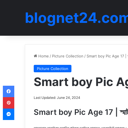
blognet24.co
Home
/
Picture Collection
/
Smart boy Pic Age 17 | স্মা
Picture Collection
Smart boy Pic Age 1
Facebook
Pinterest
Last Updated: June 24, 2024
Messenger
Smart boy Pic Age 17 | স্মার্