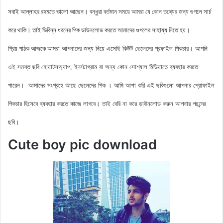
সবাই আল্লাহর রহমতে ভালো আছেন। বন্ধুরা বর্তমান সময়ে আমরা যে কোন তথ্যের জন্য গুগলে সার্চ
করে থাকি। তাই ভিবিন্ন ধরনের পিক ডাউনলোড করতে আমাদের গুগলের সাহায্য নিতে হয়।
আমরা আপনাদের জন্য নিয়ে এসেছি কিউট ছেলেদের প্রফাইল
পিকচার। আপনি
প্রিয় পাঠক আজকে
এই সমস্ত ছবি হোয়াটসঅ্যাপ, ইনস্টাগ্রাম বা অন্য কোন সোশ্যাল মিডিয়াতে ব্যবহার করতে
পারেন। আমাদের সংগ্রহে আছে ছেলেদের পিক
। আমি আশা করি এই ছবিগুলো আপনার প্রোফাইল
পিকচার হিসেবে ব্যবহার করতে কাজে লাগবে। তাই দেরি না করে ডাউনলোড করুন আপনার পছন্দের
ছবি।
Cute boy pic download