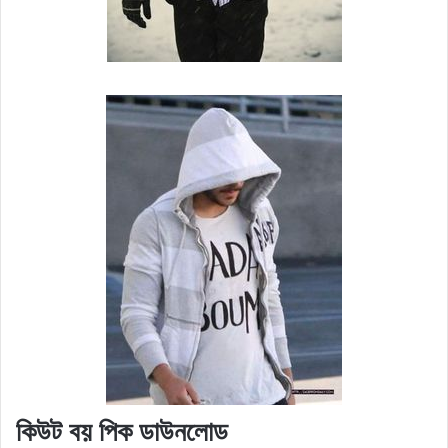
কিউট বয় পিক ডাউনলোড