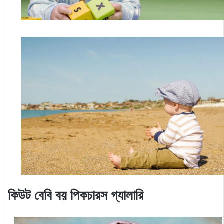
কিউট বেবি বয় পিকচারস গ্যালারি