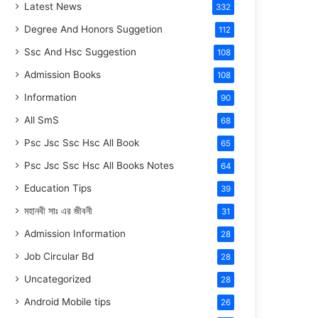
Latest News
332
Degree And Honors Suggetion
112
Ssc And Hsc Suggestion
108
Admission Books
108
Information
90
All SmS
68
Psc Jsc Ssc Hsc All Book
65
Psc Jsc Ssc Hsc All Books Notes
64
Education Tips
39
মহানবী
সাঃ
এর জীবনী
31
Admission Information
28
Job Circular Bd
28
Uncategorized
28
Android Mobile tips
26