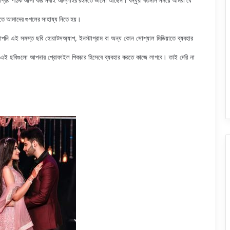
 প্রিয় পাঠক আসা করি সবাই আল্লাহর রহমতে ভালো আছেন। বন্ধুরা বর্তমান সময়ে আমরা যে
রতে আমাদের গুগলের সাহায্য নিতে হয়।
পনি এই সমস্ত ছবি হোয়াটসঅ্যাপ, ইনস্টাগ্রাম বা অন্য কোন সোশ্যাল মিডিয়াতে ব্যবহার
 এই ছবিগুলো আপনার প্রোফাইল পিকচার হিসেবে ব্যবহার করতে কাজে লাগবে। তাই দেরি না