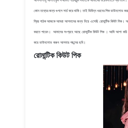
আসসালামু আলাইকুম সম্মানিত পাঠকবৃন্দ সবাইকে আমাদের ওয়েবসাইটে স্বাগতম।
কোন তথ্যের জন্য গুগলে সার্চ করে থাকি। তাই ভিবিন্ন ধরনের পিক ডাউনলোড ক
আমরা আপনাদের জন্য নিয়ে এসেছি
রোমান্টিক কিউট পিক। আ
প্রিয় পাঠক আজকে
করতে পারেন। আমাদের সংগ্রহে আছে
রোমান্টিক কিউট পিক । আমি আশা করি
করে ডাউনলোড করুন আপনার পছন্দের ছবি।
রোমান্টিক কিউট পিক