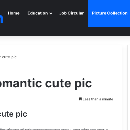
m
Home
Education
Job Circular
Picture Collection
ic cute pic
| Romantic cute pic
Less than a minute
 cute pic