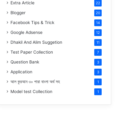
Extra Article
22
Blogger
20
Facebook Tips & Trick
14
Google Adsense
12
Dhakil And Alim Suggetion
11
Test Paper Collection
7
Question Bank
3
Application
3
আল কুরআন ৩০ পারা বাংলা অর্থ সহ
1
Model test Collection
1