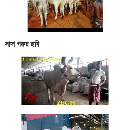
সাদা গরুর ছবি