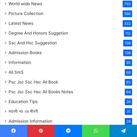
World wide News
755
Picture Collection
366
Latest News
332
Degree And Honors Suggetion
112
Ssc And Hsc Suggestion
108
Admission Books
108
Information
90
All SmS
68
Psc Jsc Ssc Hsc All Book
65
Psc Jsc Ssc Hsc All Books Notes
64
Education Tips
39
মহানবী
সাঃ
এর জীবনী
31
Admission Information
28
Job Circular Bd
28
Facebook
Pinterest
Messenger
WhatsApp
Telegram