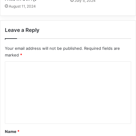
July 5, 2024
August 11, 2024
Leave a Reply
Your email address will not be published.
Required fields are
marked
*
C
o
m
m
e
n
t
*
Name
*