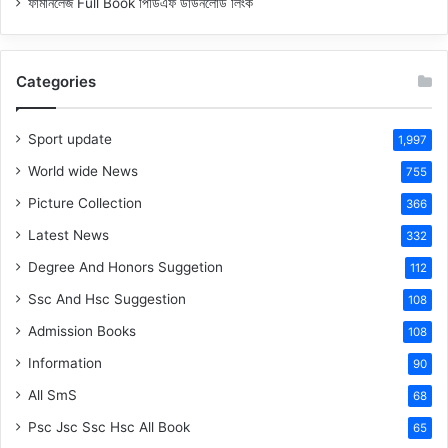
ফার্মানলেজ Full Book পিডিএফ ডাউনলোড লিংক
Categories
Sport update
1,997
World wide News
755
Picture Collection
366
Latest News
332
Degree And Honors Suggetion
112
Ssc And Hsc Suggestion
108
Admission Books
108
Information
90
All SmS
68
Psc Jsc Ssc Hsc All Book
65