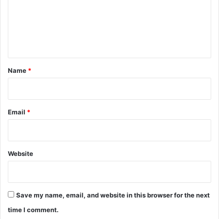
m
e
n
t
*
Name
*
Email
*
Website
Save my name, email, and website in this browser for the next
time I comment.