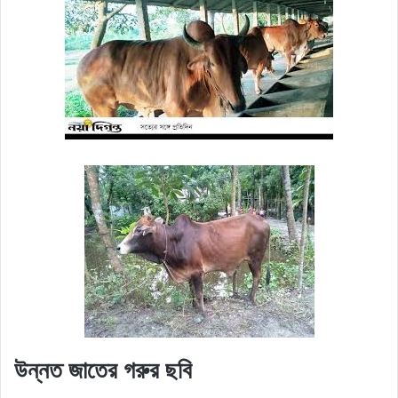
উন্নত জাতের গরুর ছবি