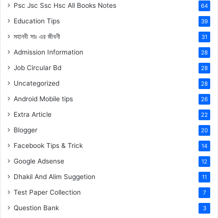
Psc Jsc Ssc Hsc All Books Notes
64
Education Tips
39
মহানবী
সাঃ
এর জীবনী
31
Admission Information
28
Job Circular Bd
28
Uncategorized
28
Android Mobile tips
26
Extra Article
22
Blogger
20
Facebook Tips & Trick
14
Google Adsense
12
Dhakil And Alim Suggetion
11
Test Paper Collection
7
Question Bank
3