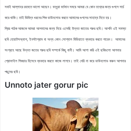
সবাই আল্লাহর রহমতে ভালো আছেন। বন্ধুরা বর্তমান সময়ে আমরা যে কোন তথ্যের জন্য গুগলে সার্চ
করে থাকি। তাই ভিবিন্ন ধরনের পিক ডাউনলোড করতে আমাদের গুগলের সাহায্য নিতে হয়।
আমরা আপনাদের জন্য নিয়ে এসেছি
উন্নত জাতের গরুর ছবি। আপনি এই সমস্ত
প্রিয় পাঠক আজকে
ছবি হোয়াটসঅ্যাপ, ইনস্টাগ্রাম বা অন্য কোন সোশ্যাল মিডিয়াতে ব্যবহার করতে পারেন। আমাদের
সংগ্রহে আছে
উন্নত জতের
গরুর ছবি সম্পর্কে কিছু বানী
। আমি আশা করি এই ছবিগুলো আপনার
প্রোফাইল পিকচার হিসেবে ব্যবহার করতে কাজে লাগবে। তাই দেরি না করে ডাউনলোড করুন আপনার
পছন্দের ছবি।
Unnoto jater gorur pic