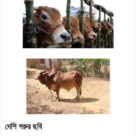
দেশি গরুর ছবি