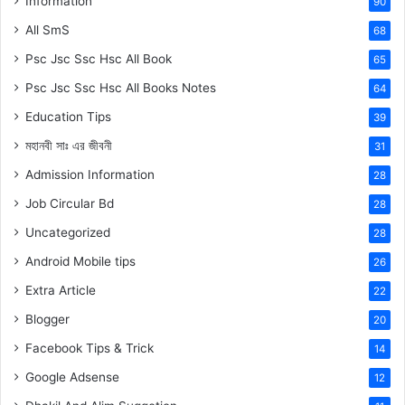
Information
90
All SmS
68
Psc Jsc Ssc Hsc All Book
65
Psc Jsc Ssc Hsc All Books Notes
64
Education Tips
39
মহানবী
সাঃ
এর জীবনী
31
Admission Information
28
Job Circular Bd
28
Uncategorized
28
Android Mobile tips
26
Extra Article
22
Blogger
20
Facebook Tips & Trick
14
Google Adsense
12