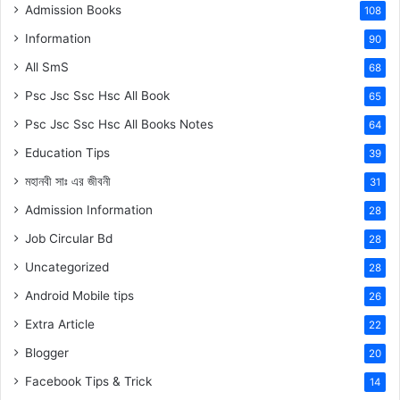
Admission Books
108
Information
90
All SmS
68
Psc Jsc Ssc Hsc All Book
65
Psc Jsc Ssc Hsc All Books Notes
64
Education Tips
39
মহানবী
সাঃ
এর জীবনী
31
Admission Information
28
Job Circular Bd
28
Uncategorized
28
Android Mobile tips
26
Extra Article
22
Blogger
20
Facebook Tips & Trick
14