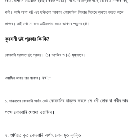
কোন সোশ্যাল মিডিয়াতে ব্যবহার করতে পারেন। আমাদের সংগ্রহে আছে
কোরবানি সম্পর্কে কিছু
বানী
। আমি আশা করি এই ছবিগুলো আপনার প্রোফাইল পিকচার হিসেবে ব্যবহার করতে কাজে
লাগবে। তাই দেরি না করে ডাউনলোড করুন আপনার পছন্দের ছবি।
কুরবানী দুই প্রকার কি কি?
কোরবানি প্রথমত দুই প্রকার। (১) ওয়াজিব ও (২) মুস্তাহাব।
যথা:-
ওয়াজিব আবার চার প্রকার।
কোরবানির মান্নত করলে সে ধনী হোক বা গরীব তার
১. মান্নতের কোরবানি অর্থাৎ কেউ
পক্ষে কোরবানি দেওয়া ওয়াজিব।
২. ওসিয়ত কৃত কোরবানি অর্থাৎ কোন মৃত ব্যক্তি