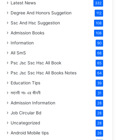
Latest News
332
Degree And Honors Suggetion
112
Ssc And Hsc Suggestion
108
Admission Books
108
Information
90
All SmS
68
Psc Jsc Ssc Hsc All Book
65
Psc Jsc Ssc Hsc All Books Notes
64
Education Tips
39
মহানবী
সাঃ
এর জীবনী
31
Admission Information
28
Job Circular Bd
28
Uncategorized
28
Android Mobile tips
26