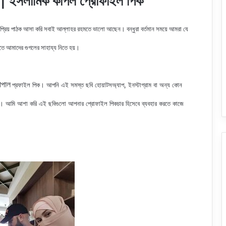
ইসলামিক কাপল প্রোফাইল পিক
 প্রিয় পাঠক আসা করি সবাই আল্লাহর রহমতে ভালো আছেন। বন্ধুরা বর্তমান সময়ে আমরা যে
রতে আমাদের গুগলের সাহায্য নিতে হয়।
পাল
প্রফাইল
পিক
। আপনি এই সমস্ত ছবি হোয়াটসঅ্যাপ, ইনস্টাগ্রাম বা অন্য কোন
। আমি আশা করি এই ছবিগুলো আপনার প্রোফাইল পিকচার হিসেবে ব্যবহার করতে কাজে