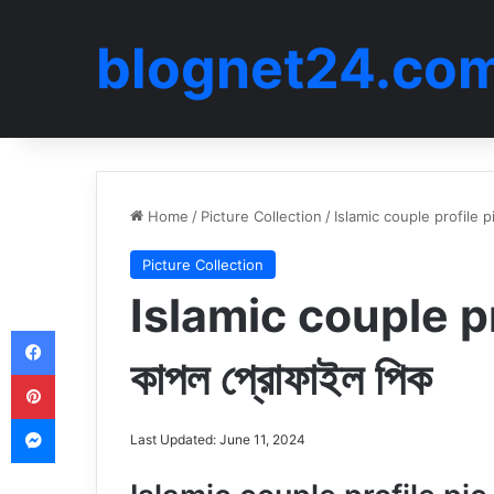
blognet24.co
Home
/
Picture Collection
/
Islamic couple profile pic
Picture Collection
Islamic couple pro
Facebook
কাপল প্রোফাইল পিক
Pinterest
Messenger
Last Updated: June 11, 2024