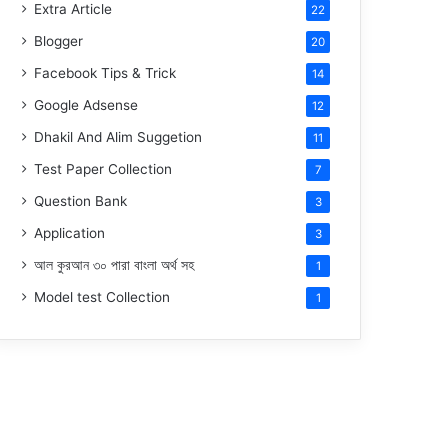
Extra Article
22
Blogger
20
Facebook Tips & Trick
14
Google Adsense
12
Dhakil And Alim Suggetion
11
Test Paper Collection
7
Question Bank
3
Application
3
আল কুরআন ৩০ পারা বাংলা অর্থ সহ
1
Model test Collection
1