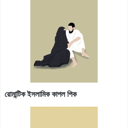
রোমান্টিক ইসলামিক কাপল পিক