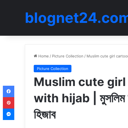
blognet24.co
Home
/
Picture Collection
/
Muslim cute girl cartoon i
Picture Collection
Muslim cute gir
Facebook
with hijab | মুসলিম ক
Pinterest
Messenger
হিজাব