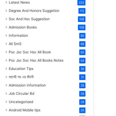
Latest News
332
Degree And Honors Suggetion
112
Ssc And Hsc Suggestion
108
Admission Books
108
Information
90
All SmS
68
Psc Jsc Ssc Hsc All Book
65
Psc Jsc Ssc Hsc All Books Notes
64
Education Tips
39
মহানবী
সাঃ
এর জীবনী
31
Admission Information
28
Job Circular Bd
28
Uncategorized
28
Android Mobile tips
26