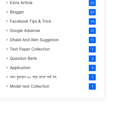
Extra Article
22
Blogger
20
Facebook Tips & Trick
14
Google Adsense
12
Dhakil And Alim Suggetion
11
Test Paper Collection
7
Question Bank
3
Application
3
আল কুরআন ৩০ পারা বাংলা অর্থ সহ
1
Model test Collection
1