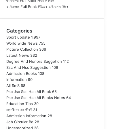
জাবিনলেজ Full Book পিডিএফ লিংক
ফার্মানলেজ Full Book পিডিএফ ডাউনলোড লিংক
Categories
Sport update
1,997
World wide News
755
Picture Collection
366
Latest News
332
Degree And Honors Suggetion
112
Ssc And Hsc Suggestion
108
Admission Books
108
Information
90
All SmS
68
Psc Jsc Ssc Hsc All Book
65
Psc Jsc Ssc Hsc All Books Notes
64
Education Tips
39
মহানবী
সাঃ
এর জীবনী
31
Admission Information
28
Job Circular Bd
28
Uncategorized
28