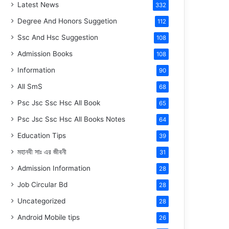
Latest News
332
Degree And Honors Suggetion
112
Ssc And Hsc Suggestion
108
Admission Books
108
Information
90
All SmS
68
Psc Jsc Ssc Hsc All Book
65
Psc Jsc Ssc Hsc All Books Notes
64
Education Tips
39
মহানবী
সাঃ
এর জীবনী
31
Admission Information
28
Job Circular Bd
28
Uncategorized
28
Android Mobile tips
26