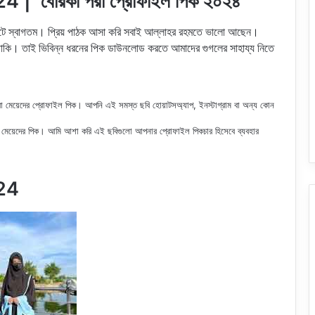
 | বোরকা পরা প্রোফাইল পিক ২০২৪
াইটে স্বাগতম। প্রিয় পাঠক আসা করি সবাই আল্লাহর রহমতে ভালো আছেন।
রে থাকি। তাই ভিবিন্ন ধরনের পিক ডাউনলোড করতে আমাদের গুগলের সাহায্য নিতে
া মেয়েদের
প্রোফাইল পিক
। আপনি এই সমস্ত ছবি হোয়াটসঅ্যাপ, ইনস্টাগ্রাম বা অন্য কোন
মেয়েদের পিক
। আমি আশা করি এই ছবিগুলো আপনার প্রোফাইল পিকচার হিসেবে ব্যবহার
024