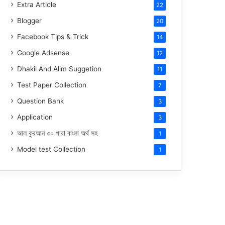
Extra Article
22
Blogger
20
Facebook Tips & Trick
14
Google Adsense
12
Dhakil And Alim Suggetion
11
Test Paper Collection
7
Question Bank
3
Application
3
আল কুরআন ৩০ পারা বাংলা অর্থ সহ
1
Model test Collection
1