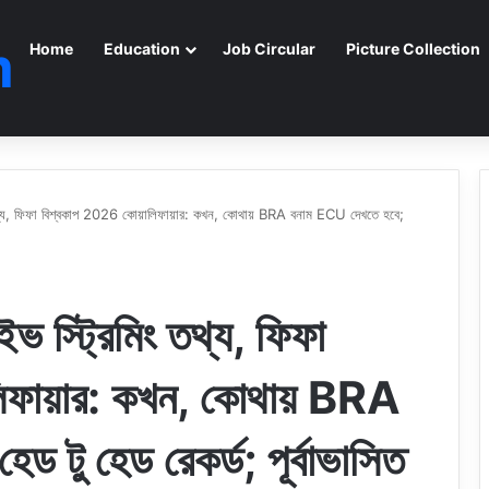
m
Home
Education
Job Circular
Picture Collection
ং তথ্য, ফিফা বিশ্বকাপ 2026 কোয়ালিফায়ার: কখন, কোথায় BRA বনাম ECU দেখতে হবে;
ইভ স্ট্রিমিং তথ্য, ফিফা
িফায়ার: কখন, কোথায় BRA
 টু হেড রেকর্ড; পূর্বাভাসিত