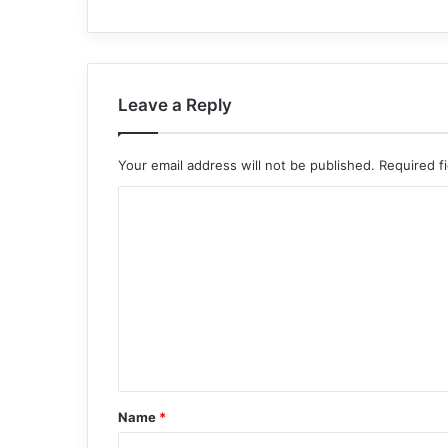
Leave a Reply
Your email address will not be published.
Required f
C
o
m
m
e
n
t
*
Name
*