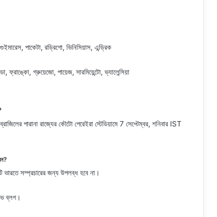
 গুইমারেস, পাকেটা, রড্রিগো, ভিনিসিয়াস, এন্ড্রিক
 ফ্রাঙ্কো, গ্রুয়েজো, পায়েজ, সারমিয়েন্টো, ভ্যালেন্সিয়া
?
্রাজিলের পারানা রাজ্যের কৌটো পেরেইরা স্টেডিয়ামে 7 সেপ্টেম্বর, শনিবার IST
বেন?
ি ভারতে সম্প্রচারের জন্য উপলব্ধ হবে না।
ইভ ব্লগ।