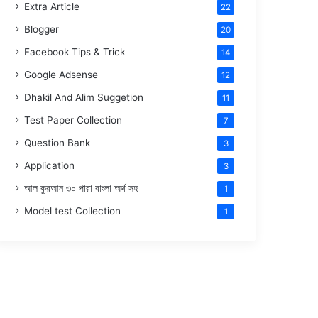
Extra Article
22
Blogger
20
Facebook Tips & Trick
14
Google Adsense
12
Dhakil And Alim Suggetion
11
Test Paper Collection
7
Question Bank
3
Application
3
আল কুরআন ৩০ পারা বাংলা অর্থ সহ
1
Model test Collection
1