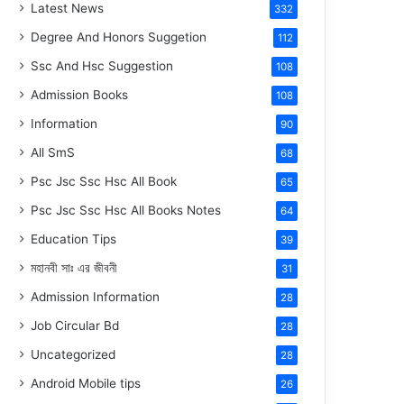
Latest News
332
Degree And Honors Suggetion
112
Ssc And Hsc Suggestion
108
Admission Books
108
Information
90
All SmS
68
Psc Jsc Ssc Hsc All Book
65
Psc Jsc Ssc Hsc All Books Notes
64
Education Tips
39
মহানবী
সাঃ
এর জীবনী
31
Admission Information
28
Job Circular Bd
28
Uncategorized
28
Android Mobile tips
26