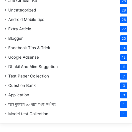
Job Circular Bd
28
Uncategorized
28
Android Mobile tips
26
Extra Article
22
Blogger
20
Facebook Tips & Trick
14
Google Adsense
12
Dhakil And Alim Suggetion
11
Test Paper Collection
7
Question Bank
3
Application
3
আল কুরআন ৩০ পারা বাংলা অর্থ সহ
1
Model test Collection
1