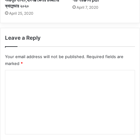
ক্যালেন্ডার ২০২০
April 7, 2020
April 25, 2020
Leave a Reply
Your email address will not be published.
Required fields are
marked
*
C
o
m
m
e
n
t