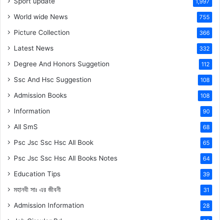
Sport update
1,997
World wide News
755
Picture Collection
366
Latest News
332
Degree And Honors Suggetion
112
Ssc And Hsc Suggestion
108
Admission Books
108
Information
90
All SmS
68
Psc Jsc Ssc Hsc All Book
65
Psc Jsc Ssc Hsc All Books Notes
64
Education Tips
39
মহানবী
সাঃ
এর জীবনী
31
Admission Information
28