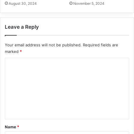
August 30, 2024
November 5, 2024
Leave a Reply
Your email address will not be published.
Required fields are
marked
*
C
o
m
m
e
n
t
*
Name
*