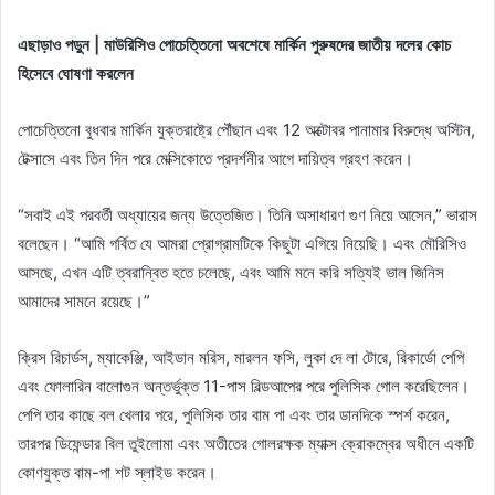
এছাড়াও পড়ুন | মাউরিসিও পোচেত্তিনো অবশেষে মার্কিন পুরুষদের জাতীয় দলের কোচ
হিসেবে ঘোষণা করলেন
পোচেত্তিনো বুধবার মার্কিন যুক্তরাষ্ট্রে পৌঁছান এবং 12 অক্টোবর পানামার বিরুদ্ধে অস্টিন,
টেক্সাসে এবং তিন দিন পরে মেক্সিকোতে প্রদর্শনীর আগে দায়িত্ব গ্রহণ করেন।
“সবাই এই পরবর্তী অধ্যায়ের জন্য উত্তেজিত। তিনি অসাধারণ গুণ নিয়ে আসেন,” ভারাস
বলেছেন। “আমি গর্বিত যে আমরা প্রোগ্রামটিকে কিছুটা এগিয়ে নিয়েছি। এবং মৌরিসিও
আসছে, এখন এটি ত্বরান্বিত হতে চলেছে, এবং আমি মনে করি সত্যিই ভাল জিনিস
আমাদের সামনে রয়েছে।”
ক্রিস রিচার্ডস, ম্যাকেঞ্জি, আইডান মরিস, মারলন ফসি, লুকা দে লা টোরে, রিকার্ডো পেপি
এবং ফোলারিন বালোগুন অন্তর্ভুক্ত 11-পাস বিল্ডআপের পরে পুলিসিক গোল করেছিলেন।
পেপি তার কাছে বল খেলার পরে, পুলিসিক তার বাম পা এবং তার ডানদিকে স্পর্শ করেন,
তারপর ডিফেন্ডার বিল তুইলোমা এবং অতীতের গোলরক্ষক ম্যাক্স ক্রোকম্বের অধীনে একটি
কোণযুক্ত বাম-পা শট স্লাইড করেন।