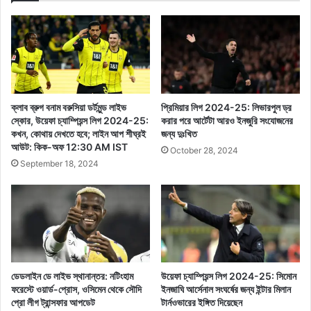
ক্লাব ব্রুগ বনাম বরুসিয়া ডর্টমুন্ড লাইভ
প্রিমিয়ার লিগ 2024-25: লিভারপুল ড্র
স্কোর, উয়েফা চ্যাম্পিয়ন্স লিগ 2024-25:
করার পরে আর্টেটা আরও ইনজুরি সংযোজনের
কখন, কোথায় দেখতে হবে; লাইন আপ শীঘ্রই
জন্য দুঃখিত
আউট: কিক-অফ 12:30 AM IST
October 28, 2024
September 18, 2024
ডেডলাইন ডে লাইভ স্থানান্তর: নটিংহাম
উয়েফা চ্যাম্পিয়ন্স লিগ 2024-25: সিমোন
ফরেস্টে ওয়ার্ড-প্রোস, ওসিমেন থেকে সৌদি
ইনজাঘি আর্সেনাল সংঘর্ষের জন্য ইন্টার মিলান
প্রো লীগ ট্রান্সফার আপডেট
টার্নওভারের ইঙ্গিত দিয়েছেন