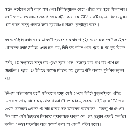
মাঠের অর্ধেকের বেশি লম্বা পাস খেলে নিউজিল্যান্ডের গোলে এগিয়ে যায় নান্দো পিজনাকার।
বলটি লোগান রজারসনের এক পা থেকে বাউন্স করে এবং উইলি একটি হেডেড ক্লিয়ারেন্সের
চেষ্টা করেন কিন্তু পরিবর্তে বলটি ম্যাকেঞ্জির সামনে কেন্দ্রীভূত করেন।
ম্যাককেঞ্জি ক্লিয়ার করার আরেকটি প্রয়াসে তার বাম পা সুইং করেন এবং বলটি ওয়েইন ও
গোলরক্ষক ম্যাট টার্নারের ওপরে চলে যায়, যিনি তার লাইন থেকে প্রায় 8 গজ দূরে ছিলেন।
টার্নার, 10 সপ্তাহের মধ্যে তার প্রথম ম্যাচ খেলে, নিতম্বে হাত রেখে তার পাশে চড়
মেরেছিল। প্রায় 10 মিনিটের স্টপেজ টাইমের পরে চূড়ান্ত বাঁশি বাজালে পুলিসিক জ্বলে
ওঠে।
ইউএস লাইনআপের ছয়টি পরিবর্তনের মধ্যে পেপি, ১৯তম মিনিটে যুক্তরাষ্ট্রকে এগিয়ে
দিতে দেখা গেছে ফসির কাছ থেকে পাওয়া টো-পোক ফিড, একজন রাইট ব্যাক যিনি তার
২৬তম জন্মদিনের একদিন পর তার জাতীয় দলে অভিষেক করেছিলেন। কিন্তু শট নেওয়ার
ঠিক আগে পেপি ডিফেন্ডার লিবারতো ক্যাকাসকে ধাক্কা দেন এবং হন্ডুরান রেফারি সেলভিন
ব্রাউন একজন সহকারীর সাথে পরামর্শ করার পর গোলটি বাতিল করেন।