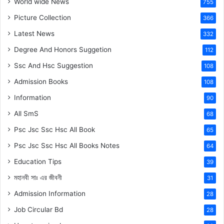
World wide News
755
Picture Collection
366
Latest News
332
Degree And Honors Suggetion
112
Ssc And Hsc Suggestion
108
Admission Books
108
Information
90
All SmS
68
Psc Jsc Ssc Hsc All Book
65
Psc Jsc Ssc Hsc All Books Notes
64
Education Tips
39
মহানবী
সাঃ
এর জীবনী
31
Admission Information
28
Job Circular Bd
28