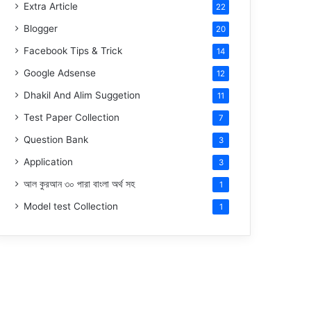
Extra Article
22
Blogger
20
Facebook Tips & Trick
14
Google Adsense
12
Dhakil And Alim Suggetion
11
Test Paper Collection
7
Question Bank
3
Application
3
আল কুরআন ৩০ পারা বাংলা অর্থ সহ
1
Model test Collection
1