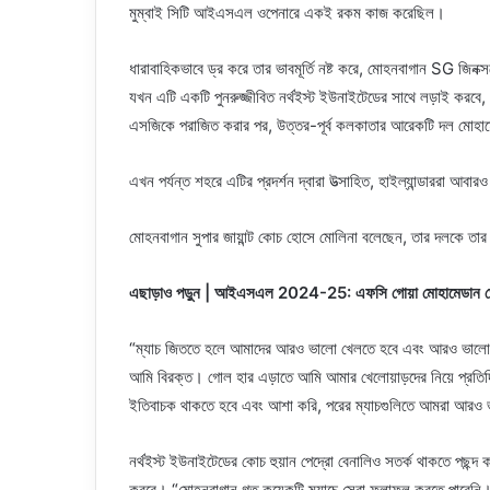
মুম্বাই সিটি আইএসএল ওপেনারে একই রকম কাজ করেছিল।
ধারাবাহিকভাবে ড্র করে তার ভাবমূর্তি নষ্ট করে, মোহনবাগান SG জিনক
যখন এটি একটি পুনরুজ্জীবিত নর্থইস্ট ইউনাইটেডের সাথে লড়াই করবে,
এসজিকে পরাজিত করার পর, উত্তর-পূর্ব কলকাতার আরেকটি দল মোহামে
এখন পর্যন্ত শহরে এটির প্রদর্শন দ্বারা উত্সাহিত, হাইল্যান্ডাররা আবার
মোহনবাগান সুপার জায়ান্ট কোচ হোসে মোলিনা বলেছেন, তার দলকে তার
এছাড়াও পড়ুন | আইএসএল 2024-25: এফসি গোয়া মোহামেডান স্পোর
“ম্যাচ জিততে হলে আমাদের আরও ভালো খেলতে হবে এবং আরও ভালো ডিফ
আমি বিরক্ত। গোল হার এড়াতে আমি আমার খেলোয়াড়দের নিয়ে প্রত
ইতিবাচক থাকতে হবে এবং আশা করি, পরের ম্যাচগুলিতে আমরা আরও 
নর্থইস্ট ইউনাইটেডের কোচ হুয়ান পেদ্রো বেনালিও সতর্ক থাকতে পছন্দ 
করবে। “মোহনবাগান গত কয়েকটি ম্যাচে সেরা ফলাফল করতে পারেনি।