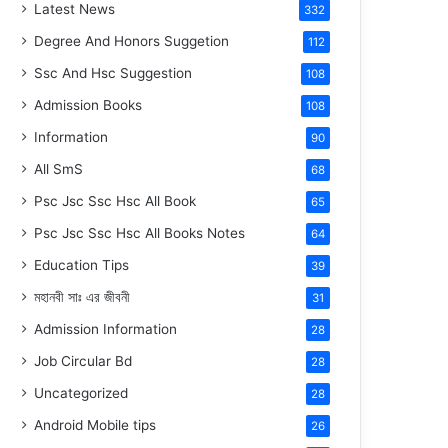
Latest News
332
Degree And Honors Suggetion
112
Ssc And Hsc Suggestion
108
Admission Books
108
Information
90
All SmS
68
Psc Jsc Ssc Hsc All Book
65
Psc Jsc Ssc Hsc All Books Notes
64
Education Tips
39
মহানবী
সাঃ
এর জীবনী
31
Admission Information
28
Job Circular Bd
28
Uncategorized
28
Android Mobile tips
26