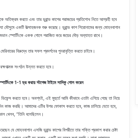
্সকে অতিক্রম করতে এবং তার ডুরান্ড কাপের পরাজয়ের প্রতিশোধ নিতে আগ্রহী হবে
 যা মৌসুমে একটি উত্সাহজনক শুরু করেছে। ডুরান্ড কাপ শিরোনামের জন্য মোহনবাগান
ডান স্পোর্টিংকে একক গোলে পরাজিত করে জয়ের দৌড় অব্যাহত রাখে।
ও মেরিনারের বিরুদ্ধে তার সফল প্রদর্শনের পুনরাবৃত্তি করতে চাইবে।
 রক্ষণাত্মক সংগঠন উন্নত করতে হবে।
্টিংকে 1-1 ড্র করায় স্টপেজ টাইমে সাদিকু গোল করেন
েন্স করতে হবে। অবশ্যই, এই মুহুর্তে আমি কীভাবে এতটা এগিয়ে গেছে তা নিয়ে
িদিন কাজ করছি। আমাদের এটির উপর ফোকাস করতে হবে, কাজ চালিয়ে যেতে হবে,
ভাল খেলব, “তিনি বলেছিলেন।
করেছেন যে মোহনবাগান এসজি ডুরান্ড কাপের বিপরীতে তার শক্তি প্রকাশ করার চেষ্টা
 আমরা এখানে একটি বড় ক্লাব, একটি বড় দলের কথা বলছি। তারা আমাদের