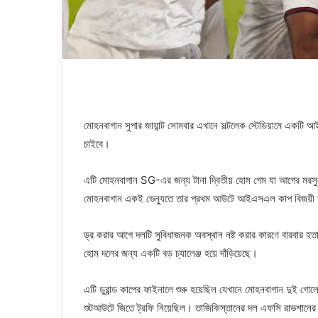
মোহনবাগান সুপার জায়ান্ট সোমবার এখানে সল্টলেক স্টেডিয়ামে একটি
চাইবে।
এটি মোহনবাগান SG-এর জন্য টানা দ্বিতীয় হোম গেম যা আগের মরসুম
মোহনবাগান একই ভেন্যুতে তার প্রথম আউটে আইএসএল কাপ বিজয়ী মুম
ড্র করার আগে দলটি সুবিধাজনক অবস্থান নষ্ট করার কারণে বারবার হত
হোম দলের জন্য একটি বড় চ্যালেঞ্জ হয়ে দাঁড়িয়েছে।
এটি ডুরান্ড কাপের ফাইনালে শুরু হয়েছিল যেখানে মোহনবাগান দুই গোল
শুটআউটে জিতে ট্রফি নিয়েছিল। তাজিকিস্তানের দল এফসি রাভশানের ব