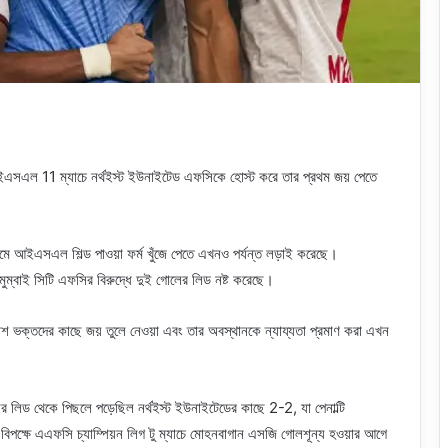
 আইএসএল 11 ম্যাচে নর্থইস্ট ইউনাইটেড এফসিকে হোস্ট করে তার প্রথম জয় পেতে
ে আইএসএল শিল্ড পাওয়া ফর্ম খুঁজে পেতে এখনও পর্যন্ত লড়াই করেছে।
্বাই সিটি এফসির বিরুদ্ধে দুই গোলের লিড নষ্ট করেছে।
াশ ভক্তদের কাছে জয় তুলে নেওয়া এবং তার অবস্থানকে ন্যায্যতা প্রমাণ করা এখন
ের লিড থেকে পিছলে পড়েছিল নর্থইস্ট ইউনাইটেডের কাছে 2-2, যা পেনাল্টি
িপক্ষে এএফসি চ্যাম্পিয়ন লিগ টু ম্যাচে মোহনবাগান এসজি গোলশূন্য হওয়ার আগে