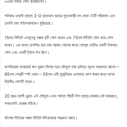
৮৬তম সময়ে গোল করেছিলেন।
শনিবার ওয়েস্ট হ্যামে 3-0 ব্যবধানে জয়ের সূচনাকারী দল থেকে 11টি পরিবর্তন এনে
চেলসি তার লাইনআপকেও ঘুরিয়েছে।
15তম মিনিটে এনকুনকু শুরুর দুটি গোল করেন এবং 75তম মিনিটে গোল করে গোল
করেন। এর মধ্যে চেলসির হয়ে তার প্রথম গোলের জন্য পেদ্রো নেটোর একটি নিজস্ব-
গোল এবং একটি ট্যাপ-ইন ছিল।
কলম্বিয়ার ফরোয়ার্ড জন ডুরান ভিলার হয়ে মৌসুমে তার দুর্দান্ত সূচনা অব্যাহত রাখেন –
85তম পেনাল্টি স্পট থেকে – 55তম এমি বুয়েন্দিয়ার ওপেনারে যোগ করার জন্য দলের
দ্বিতীয় গোলটি করেন।
20 বছর বয়সী ডুরান এই মৌসুমে এখন পর্যন্ত পাঁচটি লিগ ম্যাচে চারবার নেট করেছেন,
সবগুলোই বেঞ্চের বাইরে।
স্টপেজ টাইমের পঞ্চম মিনিটে উইকম্বের সান্ত্বনা আসে।