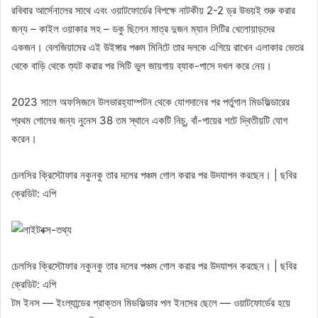
রবিবার আর্সেনালের সাথে এবং ওয়াটফোর্ডের বিপক্ষে নাটকীয় 2-2 ড্র উভয়ই শুরু করার
জন্য – কাইল ওয়াকার সহ – ডকু ছিলেন মাত্র দুজন ম্যান সিটির খেলোয়াড়দের
একজন। বেলজিয়ামের এই উইঙ্গার পঞ্চম মিনিটে তার দলকে এগিয়ে রাখেন এলাকার ভেতর
থেকে বাড়ি থেকে শ্যুট করার পর সিটি ভুল জায়গায় ব্যাক-পাসে দখল করে নেয়।
2023 সালে অফসিজনে উলভারহ্যাম্পটন থেকে যোগদানের পর পর্তুগাল মিডফিল্ডারের
প্রথম গোলের জন্য নুনেস 38 তম স্থানে একটি নিচু, বাঁ-পায়ের শটে দ্বিতীয়টি যোগ
করেন।
চেলসির ক্রিস্টোফার নকুনকু তার দলের পঞ্চম গোল করার পর উদযাপন করছেন। | ছবির
ক্রেডিট: এপি
চেলসির ক্রিস্টোফার নকুনকু তার দলের পঞ্চম গোল করার পর উদযাপন করছেন। | ছবির
ক্রেডিট: এপি
টম ইনস — ইংল্যান্ডের প্রাক্তন মিডফিল্ডার পল ইনসের ছেলে — ওয়াটফোর্ডের হয়ে