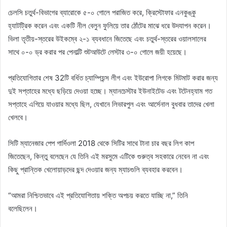
চেলসি চতুর্থ-বিভাগের ব্যারোকে ৫-০ গোলে পরাজিত করে, ক্রিস্টোফার এনকুঙ্কু
হ্যাটট্রিক করেন এবং একটি নীল বেলুন ফুলিয়ে তার ঠোঁটের মাঝে ধরে উদযাপন করেন।
ভিলা তৃতীয়-স্তরের উইকম্বে ২-১ ব্যবধানে জিতেছে এবং চতুর্থ-স্তরের ওয়ালসালের
সাথে ০-০ ড্র করার পর পেনাল্টি শুটআউটে লেস্টার ৩-০ গোলে জয়ী হয়েছে।
প্রতিযোগিতার শেষ 32টি বর্ধিত চ্যাম্পিয়ন্স লীগ এবং ইউরোপা লিগকে মিটমাট করার জন্য
দুই সপ্তাহের মধ্যে ছড়িয়ে দেওয়া হচ্ছে। ম্যানচেস্টার ইউনাইটেড এবং টটেনহ্যাম গত
সপ্তাহে এগিয়ে যাওয়ার মধ্যে ছিল, যেখানে লিভারপুল এবং আর্সেনাল বুধবার তাদের খেলা
খেলবে।
সিটি ম্যানেজার পেপ গার্দিওলা 2018 থেকে সিটির সাথে টানা চার বছর লিগ কাপ
জিতেছেন, কিন্তু বলেছেন যে তিনি এই মরসুমে এটিকে গুরুত্ব সহকারে নেবেন না এবং
কিছু প্রান্তিক খেলোয়াড়দের ছন্দ দেওয়ার জন্য ম্যাচগুলি ব্যবহার করবেন।
“আমরা নিশ্চিতভাবে এই প্রতিযোগিতায় শক্তি অপচয় করতে যাচ্ছি না,” তিনি
বলেছিলেন।