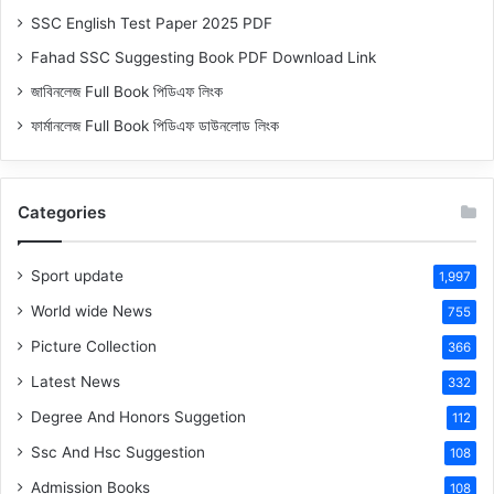
SSC English Test Paper 2025 PDF
Fahad SSC Suggesting Book PDF Download Link
জাবিনলেজ Full Book পিডিএফ লিংক
ফার্মানলেজ Full Book পিডিএফ ডাউনলোড লিংক
Categories
Sport update
1,997
World wide News
755
Picture Collection
366
Latest News
332
Degree And Honors Suggetion
112
Ssc And Hsc Suggestion
108
Admission Books
108