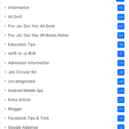
Information
90
All SmS
68
Psc Jsc Ssc Hsc All Book
65
Psc Jsc Ssc Hsc All Books Notes
64
Education Tips
39
মহানবী
সাঃ
এর জীবনী
31
Admission Information
28
Job Circular Bd
28
Uncategorized
28
Android Mobile tips
26
Extra Article
22
Blogger
20
Facebook Tips & Trick
14
Google Adsense
12