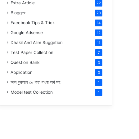
Extra Article
22
Blogger
20
Facebook Tips & Trick
14
Google Adsense
12
Dhakil And Alim Suggetion
11
Test Paper Collection
7
Question Bank
3
Application
3
আল কুরআন ৩০ পারা বাংলা অর্থ সহ
1
Model test Collection
1