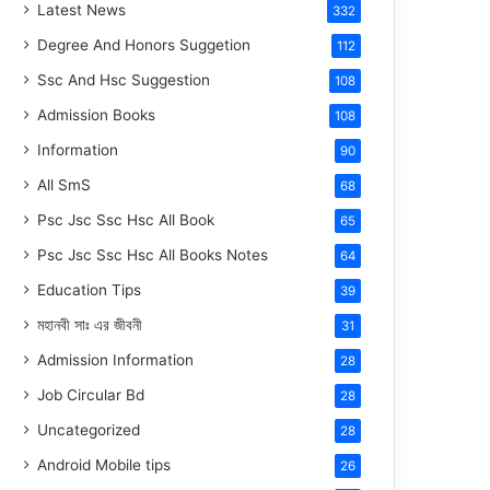
Latest News
332
Degree And Honors Suggetion
112
Ssc And Hsc Suggestion
108
Admission Books
108
Information
90
All SmS
68
Psc Jsc Ssc Hsc All Book
65
Psc Jsc Ssc Hsc All Books Notes
64
Education Tips
39
মহানবী
সাঃ
এর জীবনী
31
Admission Information
28
Job Circular Bd
28
Uncategorized
28
Android Mobile tips
26