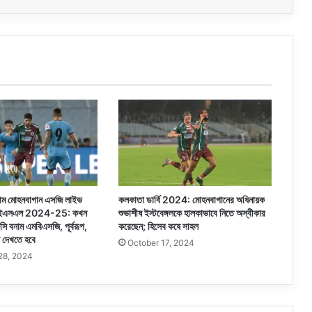
বনাম মোহনবাগান এসজি লাইভ
কলকাতা ডার্বি 2024: মোহনবাগানের অধিনায়ক
য, আইএসএল 2024-25: কখন
শুভাশীষ ইস্টবেঙ্গলকে হালকাভাবে নিতে অস্বীকার
ি বনাম এমবিএসজি, পূর্বরূপ,
করেছেন; হিসেব কষে সাহল
শ দেখতে হবে
October 17, 2024
28, 2024