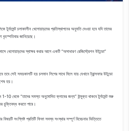
 টুর্নামেন্ট চলাকালীন খেলোয়াড়দের প্রতিস্থাপনের অনুমতি দেওয়া হবে যদি তাদের
িফা বৃহস্পতিবার জানিয়েছে।
াসে খেলোয়াড়দের স্বাক্ষর করার আগে একটি “অসাধারণ রেজিস্ট্রেশন উইন্ডো”
চলবে তবে সেই সময়কালটি হয় চলমান লিগের সাথে মিলে যায় যেখানে ট্রান্সফার উইন্ডো
 শেষ হয়।
1-10 থেকে “তাদের সমস্ত অনুমোদিত ক্লাবের জন্য” উন্মুক্ত থাকবে টুর্নামেন্ট শুরু
ের চুক্তিবদ্ধ করতে পারে।
িষয়টি সংশ্লিষ্ট প্রতিটি ফিফা সদস্য সংস্থার সম্পূর্ণ বিবেচনার ভিত্তিতে