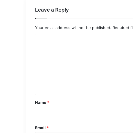
Leave a Reply
Your email address will not be published.
Required f
C
o
m
m
e
n
t
*
Name
*
Email
*