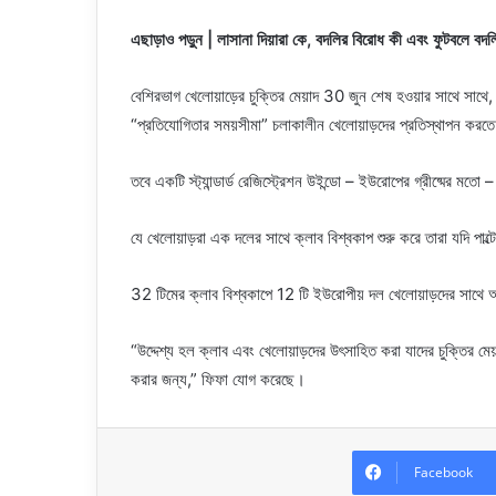
এছাড়াও পড়ুন | লাসানা দিয়ারা কে, বদলির বিরোধ কী এবং ফুটবলে বদল
বেশিরভাগ খেলোয়াড়ের চুক্তির মেয়াদ 30 জুন শেষ হওয়ার সাথে সাথ
“প্রতিযোগিতার সময়সীমা” চলাকালীন খেলোয়াড়দের প্রতিস্থাপন করত
তবে একটি স্ট্যান্ডার্ড রেজিস্ট্রেশন উইন্ডো – ইউরোপের গ্রীষ্মের ম
যে খেলোয়াড়রা এক দলের সাথে ক্লাব বিশ্বকাপ শুরু করে তারা যদি পাল্টে
32 টিমের ক্লাব বিশ্বকাপে 12 টি ইউরোপীয় দল খেলোয়াড়দের সাথে অন
“উদ্দেশ্য হল ক্লাব এবং খেলোয়াড়দের উৎসাহিত করা যাদের চুক্তির মেয
করার জন্য,” ফিফা যোগ করেছে।
Facebook