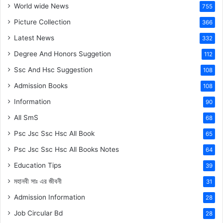
World wide News
755
Picture Collection
366
Latest News
332
Degree And Honors Suggetion
112
Ssc And Hsc Suggestion
108
Admission Books
108
Information
90
All SmS
68
Psc Jsc Ssc Hsc All Book
65
Psc Jsc Ssc Hsc All Books Notes
64
Education Tips
39
মহানবী
সাঃ
এর জীবনী
31
Admission Information
28
Job Circular Bd
28