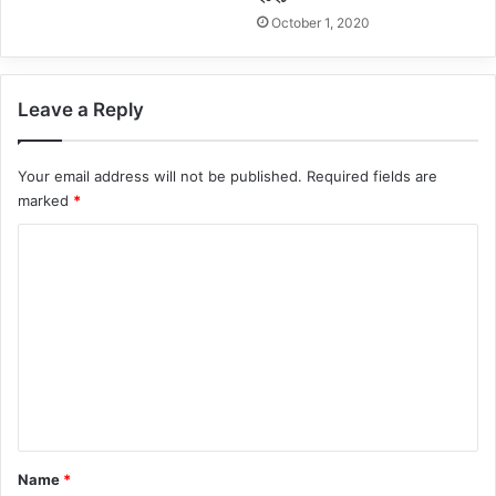
October 1, 2020
Leave a Reply
Your email address will not be published.
Required fields are
marked
*
C
o
m
m
e
n
t
*
Name
*