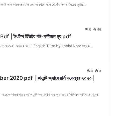
ি সবাই ভাল আছেন? তোমাদের ষষ্ঠ থেকে নবম শ্রেণীর সকল বিষয়ের তৃতীয়…
0
46
 | ইংলিশ টিউটর বই-কবিয়াল নূর pdf
াই ভালো আছেন। আজকে আমরা English Tutor by kabial Noor স্যারের…
0
0
20 pdf | কারেন্ট অ্যাফেয়ার্স নভেম্বর ২০২০ |
কে আমরা প্রফেসর কারেন্ট অ্যাফেয়ার্স নভেম্বর ২০২০ পিফিএফ ফাইল তোমাদের