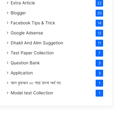
Extra Article
22
Blogger
20
Facebook Tips & Trick
14
Google Adsense
12
Dhakil And Alim Suggetion
11
Test Paper Collection
7
Question Bank
3
Application
3
আল কুরআন ৩০ পারা বাংলা অর্থ সহ
1
Model test Collection
1