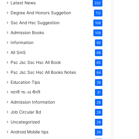
Latest News
332
Degree And Honors Suggetion
112
Ssc And Hsc Suggestion
108
Admission Books
108
Information
90
All SmS
68
Psc Jsc Ssc Hsc All Book
65
Psc Jsc Ssc Hsc All Books Notes
64
Education Tips
39
মহানবী
সাঃ
এর জীবনী
31
Admission Information
28
Job Circular Bd
28
Uncategorized
28
Android Mobile tips
26