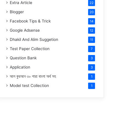
Extra Article
22
Blogger
20
Facebook Tips & Trick
14
Google Adsense
12
Dhakil And Alim Suggetion
11
Test Paper Collection
7
Question Bank
3
Application
3
আল কুরআন ৩০ পারা বাংলা অর্থ সহ
1
Model test Collection
1