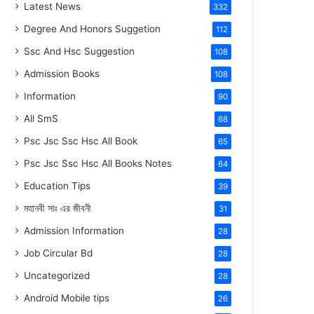
Latest News
332
Degree And Honors Suggetion
112
Ssc And Hsc Suggestion
108
Admission Books
108
Information
90
All SmS
68
Psc Jsc Ssc Hsc All Book
65
Psc Jsc Ssc Hsc All Books Notes
64
Education Tips
39
মহানবী
সাঃ
এর জীবনী
31
Admission Information
28
Job Circular Bd
28
Uncategorized
28
Android Mobile tips
26