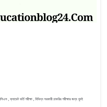
সিএস , ক্যাডেট ভর্তি পরীক্ষা , বিভিন্ন সরকারী চাকরির পরীক্ষার জন্য খুবই