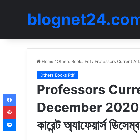
blognet24.co
Home
/
Others Books Pdf
/
Professors Current Affair
Others Books Pdf
Professors Curre
Facebook
December 2020 
Pinterest
Messenger
কারেন্ট অ্যাফেয়ার্স ডিসে