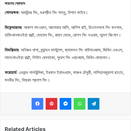
ভারতের স্কোয়াড
গোলরক্ষক:
অমরিন্দর সিং, গুরপ্রীত সিং সান্ধু, বিশাল কাইথ।
ডিফেন্ডারদের
: আকাশ সাংওয়ান, আনোয়ার আলি, আশিস রাই, চিংলেনসানা সিং কনশাম,
হামিংথানমাওইয়া রাল্টে, মেহতাব সিং, রাহুল ভেকে, রোশন সিং নওরেম, সন্দেশ ঝিংগান।
মিডফিল্ডার
: অনিরুধ থাপা, ব্র্যান্ডন ফার্নান্দেস, জ্যাকসন সিং থাউনাওজাম, জিথিন এমএস,
লালেংমাওইয়া রাল্টে, লিস্টন কোলাকো, সুরেশ সিং ওয়াংজাম, ভিবিন মোহানান।
ফরোয়ার্ড
: এডমন্ড লালরিন্দিকা, ইরফান ইয়াদওয়াদ, ফারুখ চৌধুরী, লালিয়ানজুয়ালা ছাংতে,
মনভীর সিং, বিক্রম প্রতাপ সিং।
Messenger
WhatsApp
Telegram
Related Articles