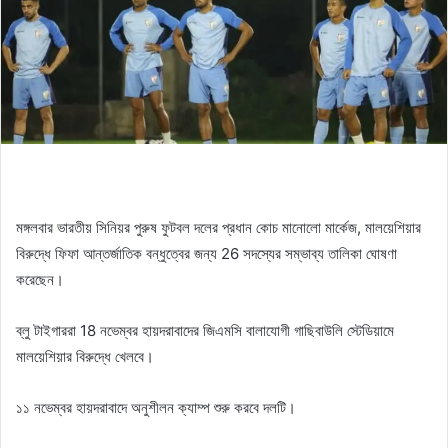
মঙ্গলবার ভারতীয় সিনিয়র পুরুষ ফুটবল দলের প্রধান কোচ মানোলো মার্কেজ, মালয়েশিয়ার
বিরুদ্ধে ফিফা আন্তর্জাতিক বন্ধুত্বের জন্য 26 সদস্যের সম্ভাব্য তালিকা ঘোষণা
করেছেন।
ব্লু টাইগাররা 18 নভেম্বর হায়দরাবাদের জিএমসি বালাযোগী গাছিবাউলি স্টেডিয়ামে
মালয়েশিয়ার বিরুদ্ধে খেলবে।
১১ নভেম্বর হায়দরাবাদে অনুশীলন ক্যাম্প শুরু করবে দলটি।