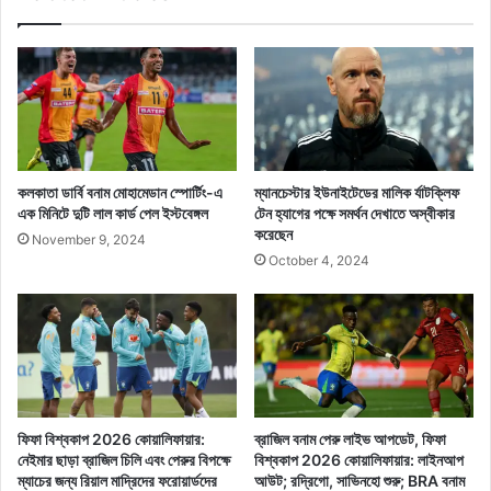
কলকাতা ডার্বি বনাম মোহামেডান স্পোর্টিং-এ
ম্যানচেস্টার ইউনাইটেডের মালিক র্যাটক্লিফ
এক মিনিটে দুটি লাল কার্ড পেল ইস্টবেঙ্গল
টেন হ্যাগের পক্ষে সমর্থন দেখাতে অস্বীকার
করেছেন
November 9, 2024
October 4, 2024
ফিফা বিশ্বকাপ 2026 কোয়ালিফায়ার:
ব্রাজিল বনাম পেরু লাইভ আপডেট, ফিফা
নেইমার ছাড়া ব্রাজিল চিলি এবং পেরুর বিপক্ষে
বিশ্বকাপ 2026 কোয়ালিফায়ার: লাইনআপ
ম্যাচের জন্য রিয়াল মাদ্রিদের ফরোয়ার্ডদের
আউট; রদ্রিগো, সাভিনহো শুরু; BRA বনাম