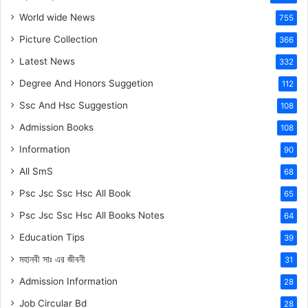
World wide News
755
Picture Collection
366
Latest News
332
Degree And Honors Suggetion
112
Ssc And Hsc Suggestion
108
Admission Books
108
Information
90
All SmS
68
Psc Jsc Ssc Hsc All Book
65
Psc Jsc Ssc Hsc All Books Notes
64
Education Tips
39
মহানবী
সাঃ
এর জীবনী
31
Admission Information
28
Job Circular Bd
28