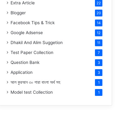
Extra Article
22
Blogger
20
Facebook Tips & Trick
14
Google Adsense
12
Dhakil And Alim Suggetion
11
Test Paper Collection
7
Question Bank
3
Application
3
আল কুরআন ৩০ পারা বাংলা অর্থ সহ
1
Model test Collection
1