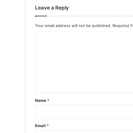
Leave a Reply
Your email address will not be published.
Required f
C
o
m
m
e
n
t
*
Name
*
Email
*