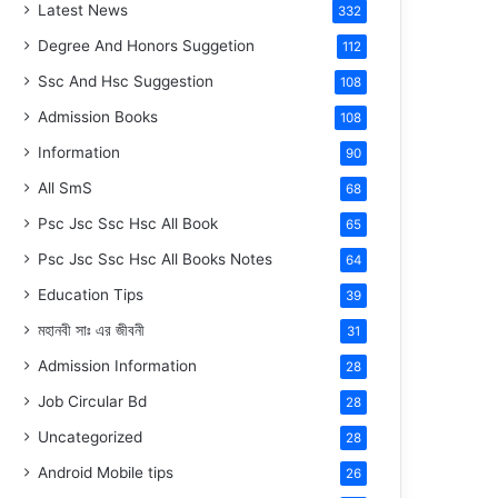
Latest News
332
Degree And Honors Suggetion
112
Ssc And Hsc Suggestion
108
Admission Books
108
Information
90
All SmS
68
Psc Jsc Ssc Hsc All Book
65
Psc Jsc Ssc Hsc All Books Notes
64
Education Tips
39
মহানবী
সাঃ
এর জীবনী
31
Admission Information
28
Job Circular Bd
28
Uncategorized
28
Android Mobile tips
26