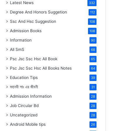
Latest News
332
Degree And Honors Suggetion
112
Ssc And Hsc Suggestion
108
Admission Books
108
Information
90
All SmS
68
Psc Jsc Ssc Hsc All Book
65
Psc Jsc Ssc Hsc All Books Notes
64
Education Tips
39
মহানবী
সাঃ
এর জীবনী
31
Admission Information
28
Job Circular Bd
28
Uncategorized
28
Android Mobile tips
26