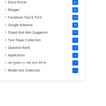
Extra Article
22
Blogger
20
Facebook Tips & Trick
14
Google Adsense
12
Dhakil And Alim Suggetion
11
Test Paper Collection
7
Question Bank
3
Application
3
আল কুরআন ৩০ পারা বাংলা অর্থ সহ
1
Model test Collection
1