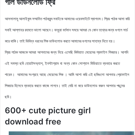
গার্ল ডাউনলোড ফ্রি
আসসালামু আলাইকুম সম্মানিত পাঠকবৃন্দ সবাইকে আমাদের ওয়েবসাইটে স্বাগতম। প্রিয় পাঠক আসা করি
সবাই আল্লাহর রহমতে ভালো আছেন। বন্ধুরা বর্তমান সময়ে আমরা যে কোন তথ্যের জন্য গুগলে সার্চ
করে থাকি। তাই ভিবিন্ন ধরনের পিক ডাউনলোড করতে আমাদের গুগলের সাহায্য নিতে হয়।
আমরা আপনাদের জন্য নিয়ে এসেছি কিউয়াত মেয়েদের
প্রফাইল
পিকচার। আপনি
প্রিয় পাঠক আজকে
এই সমস্ত ছবি হোয়াটসঅ্যাপ, ইনস্টাগ্রাম বা অন্য কোন সোশ্যাল মিডিয়াতে ব্যবহার করতে
পারেন। আমাদের সংগ্রহে আছে মেয়েদের পিক
। আমি আশা করি এই ছবিগুলো আপনার প্রোফাইল
পিকচার হিসেবে ব্যবহার করতে কাজে লাগবে। তাই দেরি না করে ডাউনলোড করুন
আপনার পছন্দের
ছবি।
600+ cute picture girl
download free