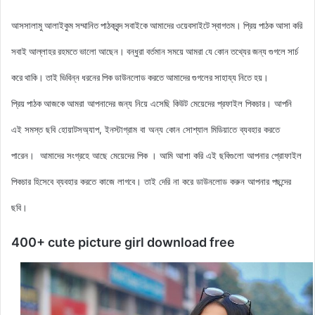
আসসালামু আলাইকুম সম্মানিত পাঠকবৃন্দ সবাইকে আমাদের ওয়েবসাইটে স্বাগতম। প্রিয় পাঠক আসা করি
সবাই আল্লাহর রহমতে ভালো আছেন। বন্ধুরা বর্তমান সময়ে আমরা যে কোন তথ্যের জন্য গুগলে সার্চ
করে থাকি। তাই ভিবিন্ন ধরনের পিক ডাউনলোড করতে আমাদের গুগলের সাহায্য নিতে হয়।
আমরা আপনাদের জন্য নিয়ে এসেছি কিউট মেয়েদের
প্রফাইল
পিকচার। আপনি
প্রিয় পাঠক আজকে
এই সমস্ত ছবি হোয়াটসঅ্যাপ, ইনস্টাগ্রাম বা অন্য কোন সোশ্যাল মিডিয়াতে ব্যবহার করতে
পারেন। আমাদের সংগ্রহে আছে মেয়েদের পিক
। আমি আশা করি এই ছবিগুলো আপনার প্রোফাইল
পিকচার হিসেবে ব্যবহার করতে কাজে লাগবে। তাই দেরি না করে ডাউনলোড করুন
আপনার পছন্দের
ছবি।
400+ cute picture girl download free