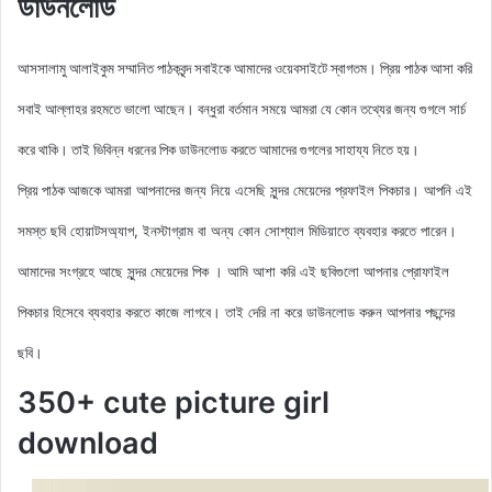
ডাউনলোড
আসসালামু আলাইকুম সম্মানিত পাঠকবৃন্দ সবাইকে আমাদের ওয়েবসাইটে স্বাগতম। প্রিয় পাঠক আসা করি
সবাই আল্লাহর রহমতে ভালো আছেন। বন্ধুরা বর্তমান সময়ে আমরা যে কোন তথ্যের জন্য গুগলে সার্চ
করে থাকি। তাই ভিবিন্ন ধরনের পিক ডাউনলোড করতে আমাদের গুগলের সাহায্য নিতে হয়।
আমরা আপনাদের জন্য নিয়ে এসেছি সুন্দর মেয়েদের
প্রফাইল
পিকচার। আপনি এই
প্রিয় পাঠক আজকে
সমস্ত ছবি হোয়াটসঅ্যাপ, ইনস্টাগ্রাম বা অন্য কোন সোশ্যাল মিডিয়াতে ব্যবহার করতে পারেন।
আমাদের সংগ্রহে আছে সুন্দর মেয়েদের পিক
। আমি আশা করি এই ছবিগুলো আপনার প্রোফাইল
পিকচার হিসেবে ব্যবহার করতে কাজে লাগবে। তাই দেরি না করে ডাউনলোড করুন
আপনার পছন্দের
ছবি।
350+ cute picture girl
download