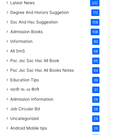
Latest News
332
Degree And Honors Suggetion
112
Ssc And Hsc Suggestion
108
Admission Books
108
Information
90
All SmS
68
Psc Jsc Ssc Hsc All Book
65
Psc Jsc Ssc Hsc All Books Notes
64
Education Tips
39
মহানবী
সাঃ
এর জীবনী
31
Admission Information
28
Job Circular Bd
28
Uncategorized
28
Android Mobile tips
26