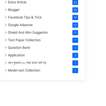
Extra Article
22
Blogger
20
Facebook Tips & Trick
14
Google Adsense
12
Dhakil And Alim Suggetion
11
Test Paper Collection
7
Question Bank
3
Application
3
আল কুরআন ৩০ পারা বাংলা অর্থ সহ
1
Model test Collection
1