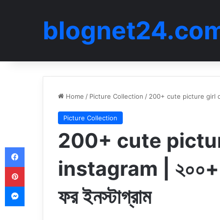
blognet24.co
Home
/
Picture Collection
/
200+ cute picture girl do
Picture Collection
200+ cute pictur
Facebook
instagram | ২০০+ কি
Pinterest
Messenger
ফর ইনস্টাগ্রাম